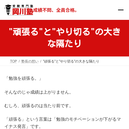
コ
ナ
ン
ビ
成績不問、全員合格。
テ
ゲ
ン
ー
ツ
シ
"頑張る"と"やり切る"の大き
へ
ョ
ス
ン
な隔たり
キ
に
ッ
移
プ
動
TOP
塾長の想い
"頑張る"と"やり切る"の大きな隔たり
「勉強を頑張る。」
そんなのじゃ成績は上がりません。
むしろ、頑張るのは当たり前です。
「頑張る」という言葉は「勉強のモチベーションが下がるマ
イナス発言」です。