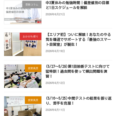
中3夏休みの勉強時間｜偏差値別の目標
受験コラム
と1日スケジュールを解説
2026年6月21日
【エリア初】ついに解禁！あなたのやる
おかがわ便り
気を爆速でサポートする「最強のスマー
ト自習室」が誕生！
2026年6月19日
(5/27～5/29)第1回診断テストに向けて
授業風景
猛特訓！過去問を使って頻出問題を演
習！
2026年6月12日
(5/16～5/25)中間テストの結果を振り返
授業風景
り、苦手を克服！
2026年6月11日