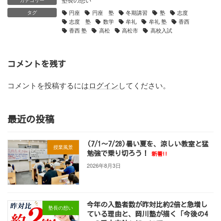
カテゴリー
円座
円座 塾
冬期講習
塾
志度
タグ
志度 塾
数学
牟礼
牟礼 塾
香西
香西 塾
高松
高松市
高校入試
コメントを残す
コメントを投稿するには
ログイン
してください。
最近の投稿
(7/1～7/28)暑い夏を、涼しい教室と猛
授業風景
勉強で乗り切ろう！
新着!!
2026年8月3日
今年の入塾者数が昨対比約2倍と急増し
塾長の想い
ている理由と、岡川塾が描く「今後の4