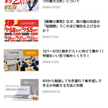
つの重大方針」について
2026年7月20日
【衝撃の事実】なぜ、岡川塾の生徒は
おかがわ便り
「短期間」でこれほど順位を上げるの
か？
2026年7月3日
(6/1～6/30)期末テストに向けて集中！1
授業風景
学期をいい形で締めくくろう！
2026年7月2日
中3から勉強しても手遅れ？巻き返しで
受験コラム
きるか判断する方法と対策
2026年6月21日