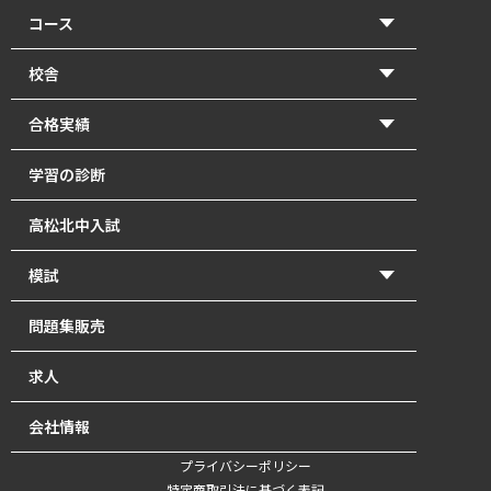
コース
【2026年度前期】小学5・6年生(北中受験コース)
校舎
【2026年度前期】小学5・6年生(一般進学コース)
香東校（円座町）
合格実績
【2026年度前期】中学1･2年生
牟礼校
2026年 高校入試 合格体験記
学習の診断
【2026年度前期】中学3年生
瓦町校
2026年 北中入試 合格体験記
高松北中入試
塾長直接指導の「塾長クラス」｜瓦町で中学生の個別
2025年 高校入試 合格体験記
指導
模試
2025年 北中入試 合格体験記
【2026年度前期】高校1～3年生・既卒生
かとうもし
問題集販売
2024年 高校入試 合格体験記
英単語道場
北中模試
求人
2024年 北中入試 合格体験記
最強の自習室
会社情報
オンライン講座【開校準備中】
プライバシーポリシー
特定商取引法に基づく表記