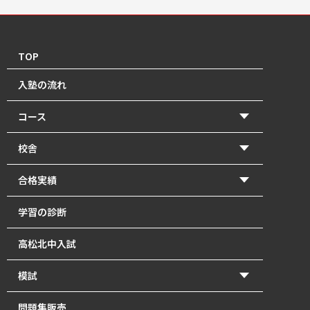
TOP
入塾の流れ
コース
【2026年度前期】小学5・6年生(北中受験コース)
校舎
【2026年度前期】小学5・6年生(一般進学コース)
香東校（円座町）
合格実績
【2026年度前期】中学1･2年生
牟礼校
2026年 高校入試 合格体験記
学習の診断
【2026年度前期】中学3年生
瓦町校
2026年 北中入試 合格体験記
高松北中入試
塾長直接指導の「塾長クラス」｜瓦町で中学生の個別
2025年 高校入試 合格体験記
指導
模試
2025年 北中入試 合格体験記
【2026年度前期】高校1～3年生・既卒生
かとうもし
問題集販売