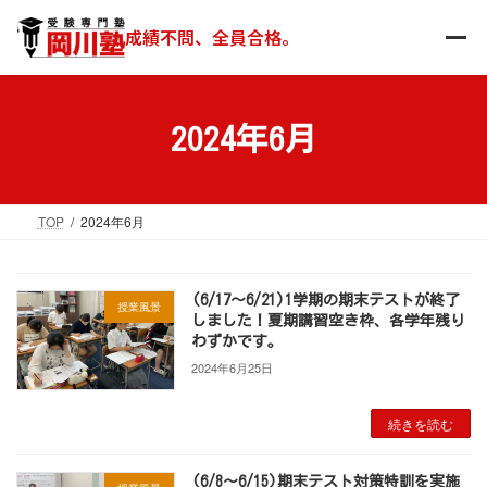
コ
ナ
ン
ビ
成績不問、全員合格。
テ
ゲ
ン
ー
ツ
シ
へ
ョ
2024年6月
ス
ン
キ
に
ッ
移
TOP
2024年6月
プ
動
(6/17～6/21)1学期の期末テストが終了
授業風景
しました！夏期講習空き枠、各学年残り
わずかです。
2024年6月25日
続きを読む
(6/8～6/15)期末テスト対策特訓を実施