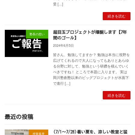
受 […]
続きを読む
超目玉プロジェクトが爆誕します【7年
塾長の想い
間のゴール】
2024年6月5日
皆さん、勉強してますか？ 勉強は本当に視野を
広げてくれるので大人になってもありとあらゆ
る分野に対して、勉強という研鑽を積んでいく
べきですね！ ところで本題に入ります。 実は
岡川塾創塾以来のビッグプロジェクトが水面下
で進行 […]
続きを読む
最近の投稿
(7/1～7/28)暑い夏を、涼しい教室と猛
授業風景