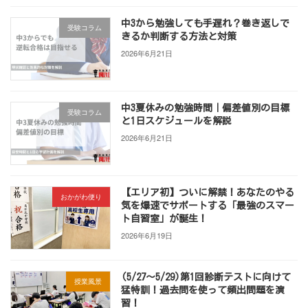
中3から勉強しても手遅れ？巻き返しで
受験コラム
きるか判断する方法と対策
2026年6月21日
中3夏休みの勉強時間｜偏差値別の目標
受験コラム
と1日スケジュールを解説
2026年6月21日
【エリア初】ついに解禁！あなたのやる
おかがわ便り
気を爆速でサポートする「最強のスマー
ト自習室」が誕生！
2026年6月19日
(5/27～5/29)第1回診断テストに向けて
授業風景
猛特訓！過去問を使って頻出問題を演
習！