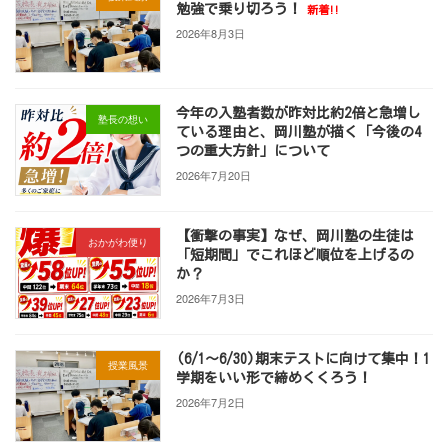
勉強で乗り切ろう！
新着!!
2026年8月3日
今年の入塾者数が昨対比約2倍と急増し
塾長の想い
ている理由と、岡川塾が描く「今後の4
つの重大方針」について
2026年7月20日
【衝撃の事実】なぜ、岡川塾の生徒は
おかがわ便り
「短期間」でこれほど順位を上げるの
か？
2026年7月3日
(6/1～6/30)期末テストに向けて集中！1
授業風景
学期をいい形で締めくくろう！
2026年7月2日