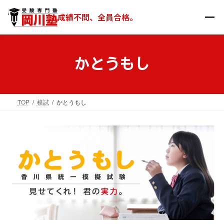
コ
ナ
ン
ビ
成績不問、全員合格。
テ
ゲ
ン
ー
ツ
シ
へ
ョ
かとうもし
ス
ン
キ
に
ッ
移
TOP
模試
かとうもし
プ
動