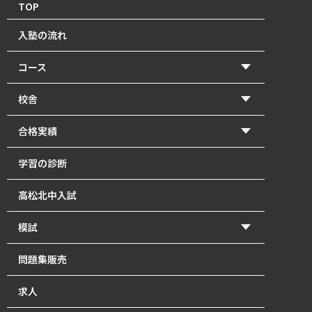
TOP
入塾の流れ
コース
【2026年度前期】小学5・6年生(北中受験コース)
校舎
【2026年度前期】小学5・6年生(一般進学コース)
香東校（円座町）
合格実績
【2026年度前期】中学1･2年生
牟礼校
2026年 高校入試 合格体験記
学習の診断
【2026年度前期】中学3年生
瓦町校
2026年 北中入試 合格体験記
高松北中入試
塾長直接指導の「塾長クラス」｜瓦町で中学生の個別
2025年 高校入試 合格体験記
指導
模試
2025年 北中入試 合格体験記
【2026年度前期】高校1～3年生・既卒生
かとうもし
問題集販売
2024年 高校入試 合格体験記
英単語道場
北中模試
求人
2024年 北中入試 合格体験記
最強の自習室