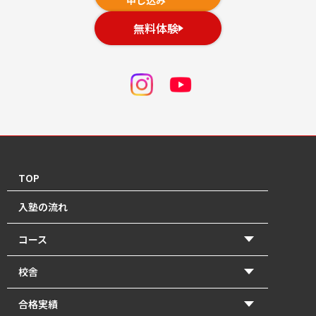
無料体験
TOP
入塾の流れ
コース
【2026年度前期】小学5・6年生(北中受験コース)
校舎
【2026年度前期】小学5・6年生(一般進学コース)
香東校（円座町）
合格実績