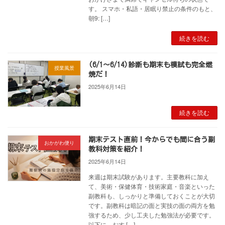
す。 スマホ・私語・居眠り禁止の条件のもと、
朝9: […]
続きを読む
(6/1～6/14)診断も期末も模試も完全燃
授業風景
焼だ！
2025年6月14日
続きを読む
期末テスト直前！今からでも間に合う副
おかがわ便り
教科対策を紹介！
2025年6月14日
来週は期末試験があります。主要教科に加え
て、美術・保健体育・技術家庭・音楽といった
副教科も、しっかりと準備しておくことが大切
です。副教科は暗記の面と実技の面の両方を勉
強するため、少し工夫した勉強法が必要です。
以下に、おす […]