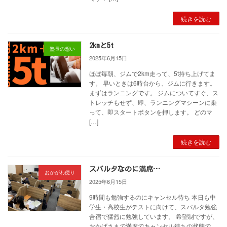
続きを読む
2kmと5t
塾長の想い
2025年6月15日
ほぼ毎朝、ジムで2km走って、5t持ち上げてま
す。 早いときは6時台から、ジムに行きます。
まずはランニングです。 ジムについてすぐ、ス
トレッチもせず、即、ランニングマシーンに乗
って、即スタートボタンを押します。 どのマ
[…]
続きを読む
スパルタなのに満席…
おかがわ便り
2025年6月15日
9時間も勉強するのにキャンセル待ち 本日も中
学生・高校生がテストに向けて、スパルタ勉強
合宿で猛烈に勉強しています。 希望制ですが、
おかげさまで満席でキャンセル待ちの状態で