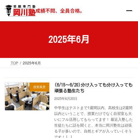
コ
ナ
ン
ビ
成績不問、全員合格。
テ
ゲ
ン
ー
ツ
シ
へ
ョ
2025年6月
ス
ン
キ
に
ッ
移
TOP
2025年6月
プ
動
(6/15～6/20)分け入っても分け入っても
授業風景
頑張る塾生たち
2025年6月20日
中学生はテストまで1週間以内、高校生は2週間
以内ということで、授業だけでなく自習室も大
いにフル活用してもらってます！ 最近入塾した
生徒たちに話を聞くと、本当に岡川塾生は頑張
る子が多いので、自然とギアが入っていくそう
です！ […]