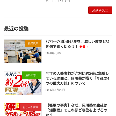
続きを読む
最近の投稿
(7/1～7/28)暑い夏を、涼しい教室と猛
授業風景
勉強で乗り切ろう！
新着!!
2026年8月3日
今年の入塾者数が昨対比約2倍と急増し
塾長の想い
ている理由と、岡川塾が描く「今後の4
つの重大方針」について
2026年7月20日
【衝撃の事実】なぜ、岡川塾の生徒は
おかがわ便り
「短期間」でこれほど順位を上げるの
か？