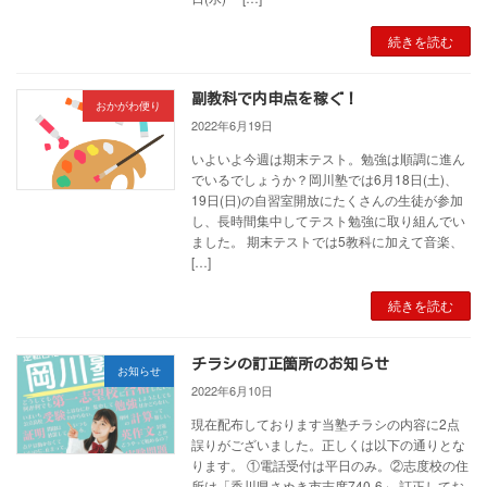
続きを読む
副教科で内申点を稼ぐ！
おかがわ便り
2022年6月19日
いよいよ今週は期末テスト。勉強は順調に進ん
でいるでしょうか？岡川塾では6月18日(土)、
19日(日)の自習室開放にたくさんの生徒が参加
し、長時間集中してテスト勉強に取り組んでい
ました。 期末テストでは5教科に加えて音楽、
[…]
続きを読む
チラシの訂正箇所のお知らせ
お知らせ
2022年6月10日
現在配布しております当塾チラシの内容に2点
誤りがございました。正しくは以下の通りとな
ります。 ①電話受付は平日のみ。②志度校の住
所は「香川県さぬき市志度740-6」 訂正してお