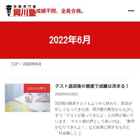
コ
ナ
ン
ビ
成績不問、全員合格。
テ
ゲ
ン
ー
ツ
シ
へ
ョ
2022年6月
ス
ン
キ
に
ッ
移
TOP
2022年6月
プ
動
テスト返却後の態度で成績は決まる！
おかがわ便り
2022年6月28日
3日間の期末テストもようやく終わり、部活が
忙しくなってきた頃。岡川塾の塾生からも少し
ずつ「テストが返ってきたよ」との声が届いて
います。 テスト後の声として多いのは、「数学
かなりできたよ！」など結果に関するものと
「社会難し […]