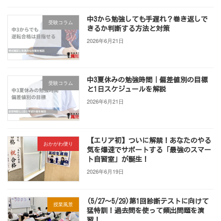
中3から勉強しても手遅れ？巻き返しで
受験コラム
きるか判断する方法と対策
2026年6月21日
中3夏休みの勉強時間｜偏差値別の目標
受験コラム
と1日スケジュールを解説
2026年6月21日
【エリア初】ついに解禁！あなたのやる
おかがわ便り
気を爆速でサポートする「最強のスマー
ト自習室」が誕生！
2026年6月19日
(5/27～5/29)第1回診断テストに向けて
授業風景
猛特訓！過去問を使って頻出問題を演
習！