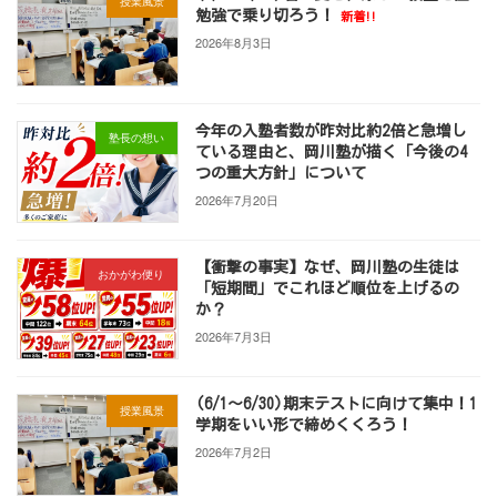
授業風景
勉強で乗り切ろう！
新着!!
2026年8月3日
今年の入塾者数が昨対比約2倍と急増し
塾長の想い
ている理由と、岡川塾が描く「今後の4
つの重大方針」について
2026年7月20日
【衝撃の事実】なぜ、岡川塾の生徒は
おかがわ便り
「短期間」でこれほど順位を上げるの
か？
2026年7月3日
(6/1～6/30)期末テストに向けて集中！1
授業風景
学期をいい形で締めくくろう！
2026年7月2日