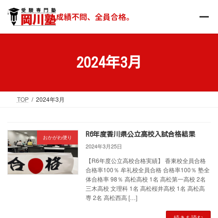
コ
ナ
ン
ビ
成績不問、全員合格。
テ
ゲ
ン
ー
ツ
シ
へ
ョ
2024年3月
ス
ン
キ
に
ッ
移
TOP
2024年3月
プ
動
R6年度香川県公立高校入試合格結果
おかがわ便り
2024年3月25日
【R6年度公立高校合格実績】 香東校全員合格
合格率100％ 牟礼校全員合格 合格率100％ 塾全
体合格率 98％ 高松高校 1名 高松第一高校 2名
三木高校 文理科 1名 高松桜井高校 1名 高松高
専 2名 高松西高 […]
続きを読む