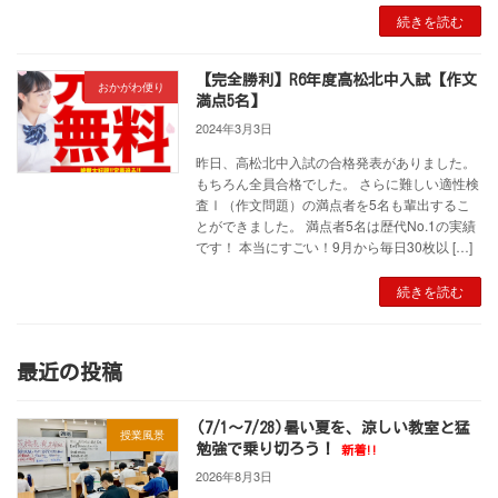
続きを読む
【完全勝利】R6年度高松北中入試【作文
おかがわ便り
満点5名】
2024年3月3日
昨日、高松北中入試の合格発表がありました。
もちろん全員合格でした。 さらに難しい適性検
査Ⅰ（作文問題）の満点者を5名も輩出するこ
とができました。 満点者5名は歴代No.1の実績
です！ 本当にすごい！9月から毎日30枚以 […]
続きを読む
最近の投稿
(7/1～7/28)暑い夏を、涼しい教室と猛
授業風景
勉強で乗り切ろう！
新着!!
2026年8月3日