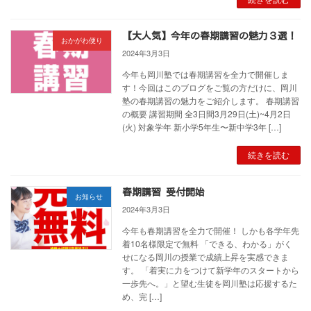
【大人気】今年の春期講習の魅力３選！
おかがわ便り
2024年3月3日
今年も岡川塾では春期講習を全力で開催しま
す！今回はこのブログをご覧の方だけに、岡川
塾の春期講習の魅力をご紹介します。 春期講習
の概要 講習期間 全3日間3月29日(土)~4月2日
(火) 対象学年 新小学5年生〜新中学3年 […]
続きを読む
春期講習 受付開始
お知らせ
2024年3月3日
今年も春期講習を全力で開催！ しかも各学年先
着10名様限定で無料 「できる、わかる」がく
せになる岡川の授業で成績上昇を実感できま
す。 「着実に力をつけて新学年のスタートから
一歩先へ。」と望む生徒を岡川塾は応援するた
め、完 […]