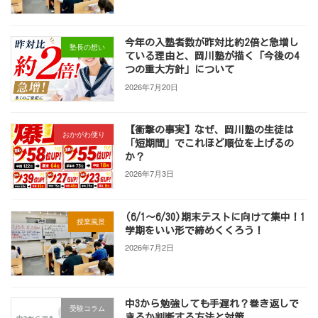
今年の入塾者数が昨対比約2倍と急増し
塾長の想い
ている理由と、岡川塾が描く「今後の4
つの重大方針」について
2026年7月20日
【衝撃の事実】なぜ、岡川塾の生徒は
おかがわ便り
「短期間」でこれほど順位を上げるの
か？
2026年7月3日
(6/1～6/30)期末テストに向けて集中！1
授業風景
学期をいい形で締めくくろう！
2026年7月2日
中3から勉強しても手遅れ？巻き返しで
受験コラム
きるか判断する方法と対策