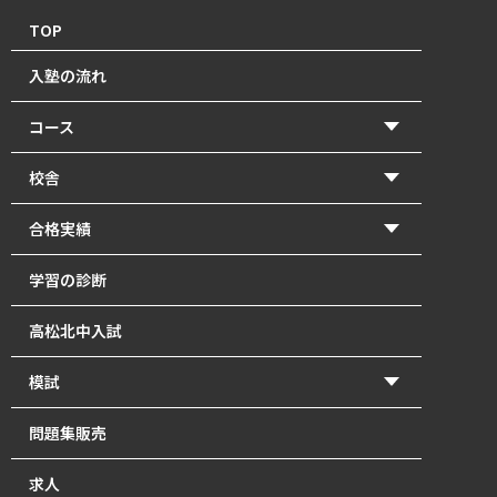
TOP
入塾の流れ
コース
【2026年度前期】小学5・6年生(北中受験コース)
校舎
【2026年度前期】小学5・6年生(一般進学コース)
香東校（円座町）
合格実績
【2026年度前期】中学1･2年生
牟礼校
2026年 高校入試 合格体験記
学習の診断
【2026年度前期】中学3年生
瓦町校
2026年 北中入試 合格体験記
高松北中入試
塾長直接指導の「塾長クラス」｜瓦町で中学生の個別
2025年 高校入試 合格体験記
指導
模試
2025年 北中入試 合格体験記
【2026年度前期】高校1～3年生・既卒生
かとうもし
問題集販売
2024年 高校入試 合格体験記
英単語道場
北中模試
求人
2024年 北中入試 合格体験記