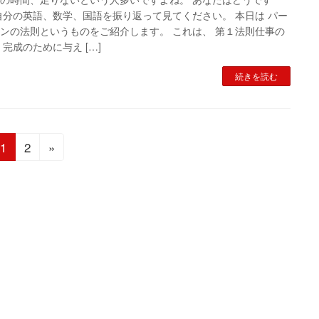
自分の英語、数学、国語を振り返って見てください。 本日は パー
ンの法則というものをご紹介します。 これは、 第１法則仕事の
 完成のために与え […]
続きを読む
固
固
1
2
»
定
定
ペ
ペ
ー
ー
ジ
ジ