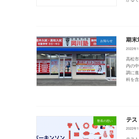
期末
お知らせ
2022年
高松市
内の
調に進
科を含
テス
塾長の想い
2022年
テスト