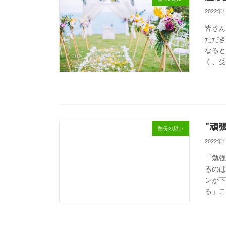
2022年
皆さん
ただき
なると
く、受
"頑
塾長の想い
2022年
「勉強
るのは
ンが下
る」こ