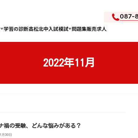
087-
績
学習の診断
高松北中入試
模試
問題集販売
求人
2022年11月
ナ禍の受験、どんな悩みがある？
11月30日