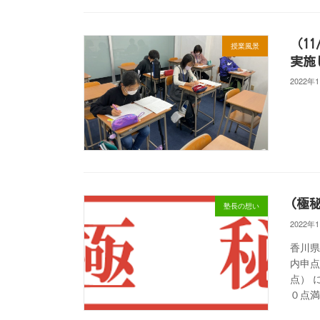
（1
授業風景
実施
2022年
(極
塾長の想い
2022年
香川県
内申点
点） 
０点満