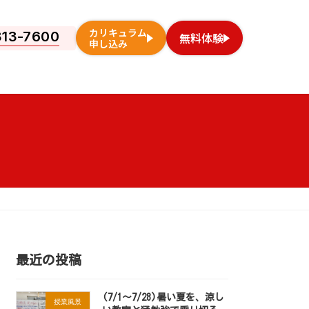
カリキュラム
813-7600
無料体験
申し込み
最近の投稿
(7/1～7/28)暑い夏を、涼し
授業風景