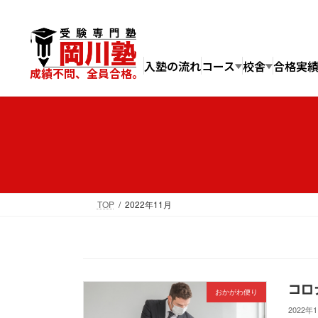
コ
ナ
ン
ビ
テ
ゲ
ン
ー
入塾の流れ
コース
校舎
合格実
成績不問、全員合格。
ツ
シ
へ
ョ
ス
ン
キ
に
ッ
移
プ
動
TOP
2022年11月
コロ
おかがわ便り
2022年