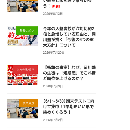
い教室と猛勉強で乗り切ろ
う！
新着!!
2026年8月3日
今年の入塾者数が昨対比約2
塾長の想い
倍と急増している理由と、岡
川塾が描く「今後の4つの重
大方針」について
2026年7月20日
【衝撃の事実】なぜ、岡川塾
おかがわ便り
の生徒は「短期間」でこれほ
ど順位を上げるのか？
2026年7月3日
(6/1～6/30)期末テストに向
授業風景
けて集中！1学期をいい形で
締めくくろう！
2026年7月2日