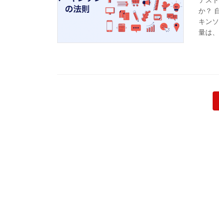
か？ 
キンソ
量は、
投
稿
の
ペ
ー
ジ