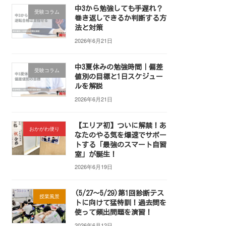
中3から勉強しても手遅れ？
受験コラム
巻き返しできるか判断する方
法と対策
2026年6月21日
中3夏休みの勉強時間｜偏差
受験コラム
値別の目標と1日スケジュー
ルを解説
2026年6月21日
【エリア初】ついに解禁！あ
おかがわ便り
なたのやる気を爆速でサポー
トする「最強のスマート自習
室」が誕生！
2026年6月19日
(5/27～5/29)第1回診断テス
授業風景
トに向けて猛特訓！過去問を
使って頻出問題を演習！
2026年6月12日