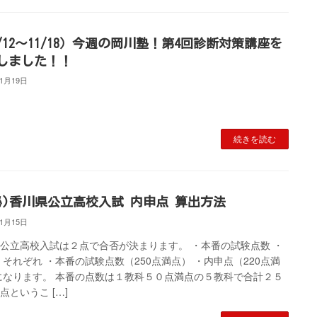
1/12～11/18）今週の岡川塾！第4回診断対策講座を
しました！！
11月19日
続きを読む
秘)香川県公立高校入試 内申点 算出方法
11月15日
公立高校入試は２点で合否が決まります。 ・本番の試験点数 ・
 それぞれ ・本番の試験点数（250点満点） ・内申点（220点満
になります。 本番の点数は１教科５０点満点の５教科で合計２５
点というこ […]