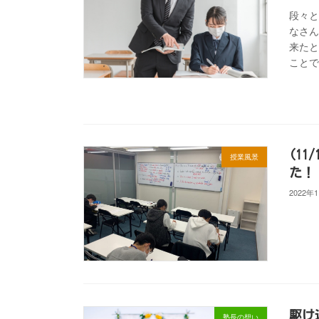
段々
なさ
来た
ことで
(1
授業風景
た！
2022年
駆け
塾長の想い