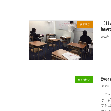
（1
授業風景
標設
2022年
Ever
塾長の想い
2022年
「すべ
は、試
でも出
かるで