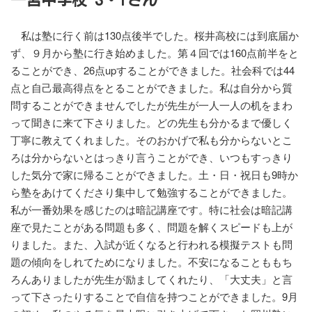
私は塾に行く前は130点後半でした。桜井高校には到底届か
ず、９月から塾に行き始めました。第４回では160点前半をと
ることができ、26点upすることができました。社会科では44
点と自己最高得点をとることができました。私は自分から質
問することができませんでしたが先生が一人一人の机をまわ
って聞きに来て下さりました。どの先生も分かるまで優しく
丁寧に教えてくれました。そのおかげで私も分からないとこ
ろは分からないとはっきり言うことができ、いつもすっきり
した気分で家に帰ることができました。土・日・祝日も9時か
ら塾をあけてくださり集中して勉強することができました。
私が一番効果を感じたのは暗記講座です。特に社会は暗記講
座で見たことがある問題も多く、問題を解くスピードも上が
りました。また、入試が近くなると行われる模擬テストも問
題の傾向をしれてためになりました。不安になることももち
ろんありましたが先生が励ましてくれたり、「大丈夫」と言
って下さったりすることで自信を持つことができました。9月