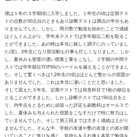
僕は１年の３学期頃に入学しました。１年生の頃は定期テス
トの点数が30点台のときもあり診断テストは満点の半分もあ
りませんでした。しかし、岡川塾で勉強を始めたことで成績
はぐんぐん上がり、学年末テストでは学年順位二桁を取るこ
とができました。あの時は本当に嬉しく調子にのっていまし
た(笑)。2年生になり部活動も行事も忙しくなりました。しか
し、夏休みも密度の濃い授業と量をこなし、２学期の中間テ
ストでは学年順位TOP50のハードルを越えることができまし
た。そして驚くべきは1,2年生の頃はほとんど塾からの宿題が
ありませんでした。これは本当に凄いことだと思いました。
そして迎えた３年生、定期テストでは得意科目で1桁の順位を
とることができました。しかし診断テストでは150点台をと
り、内申点をとるために頑張った評定も副教科はオール３で
した。夏休みも与えられた宿題をこなすだけで特に努力はし
ていませんでした。そして第三回までは大きく成績は上がり
ませんでした。そんな中、学校の友達や塾の友達との差が開
いていることに焦りを感じ、気持ちを入れ換え本気で勉強を