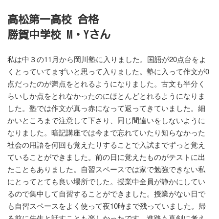
高松第一高校 合格
勝賀中学校 M・Yさん
私は中３の11月から岡川塾に入りました。国語が20点台をよ
くとっていてまずいと思って入りました。塾に入って作文が0
点だったのが満点をとれるようになりました。古文も半分く
らいしか点をとれなかったのにほとんどとれるようになりま
した。塾では作文が真っ赤になって返ってきていました。細
かいところまで注意して下さり、同じ間違いをしないように
なりました。暗記講座では今まで忘れていたり知らなかった
社会の用語を何回も覚えたりすることで入試までずっと覚え
ていることができました。前の日に覚えたものがテストに出
たこともありました。自習スペースでは家で勉強できない私
にとってとても良い場所でした。授業中全員が静かにしてい
るので集中して自習することができました。授業がない日で
も自習スペースをよく使って夜10時まで残っていました。帰
る前に先生と話すことも楽しかったです。進路も真剣に考え