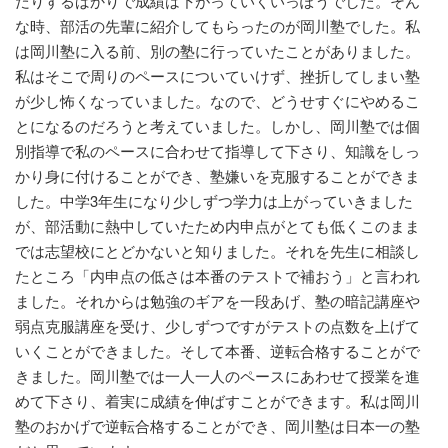
だりするばかりで成績は下がっていくいっぽうでした。そん
な時、部活の先輩に紹介してもらったのが岡川塾でした。私
は岡川塾に入る前、別の塾に行っていたことがありました。
私はそこで周りのペースについていけず、挫折してしまい塾
が少し怖くなっていました。なので、どうせすぐにやめるこ
とになるのだろうと考えていました。しかし、岡川塾では個
別指導で私のペースに合わせて指導して下さり、知識をしっ
かり身に付けることができ、塾嫌いを克服することができま
した。中学3年生になり少しずつ学力は上がっていきました
が、部活動に熱中していたため内申点がとても低くこのまま
では志望校にとどかないと知りました。それを先生に相談し
たところ「内申点の低さは本番のテストで補おう」と言われ
ました。それからは勉強のギアを一段あげ、塾の暗記講座や
弱点克服講座を受け、少しずつですがテストの点数を上げて
いくことができました。そして本番、逆転合格することがで
きました。岡川塾では一人一人のペースにあわせて授業を進
めて下さり、着実に成績を伸ばすことができます。私は岡川
塾のおかげで逆転合格することができ、岡川塾は日本一の塾