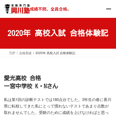
コ
ナ
ン
ビ
成績不問、全員合格。
テ
ゲ
ン
ー
ツ
シ
へ
ョ
2020年 高校入試 合格体験記
ス
ン
キ
に
ッ
移
TOP
合格実績
2020年 高校入試 合格体験記
プ
動
愛光高校 合格
一宮中学校 K・Nさん
私は第1回の診断テストでは180点台でした。3年生の春に香川
県に転校してきた私にとって慣れないテストであまり点数が
取れませんでした。受験のために成績を上げなければと思っ