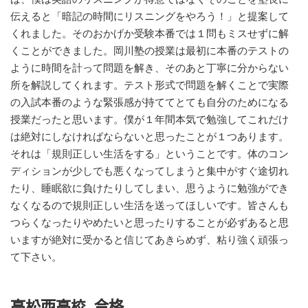
伝えると「暗記の時間にリスニングをやろう！」と提案して
くれました。そのおかげか受験本番では１問もミスせずに解
くことができました。岡川塾の授業は最初に本番のテストの
ように時間を計って問題を解き、そのあと丁寧に分からない
所を解説してくれます。テスト形式で問題を解くことで実際
の入試本番のような緊張感が持ててとても自分のためになる
授業だったと思います。僕が１年間本気で勉強してこれだけ
は絶対にしなければならないと思ったことが１つあります。
それは「規則正しい生活をする」ということです。体のコン
ディションが少しでも悪くなってしまうと集中がすぐ途切れ
たり、睡眠欲に負けたりしてしまい、思うように勉強ができ
なくなるので規則正しい生活を送ってほしいです。皆さんも
つらくなったりやめたいと思ったりすることが必ずあると思
いますが絶対に受かると信じてあきらめず、粘り強く頑張っ
て下さい。
高松西高校 合格