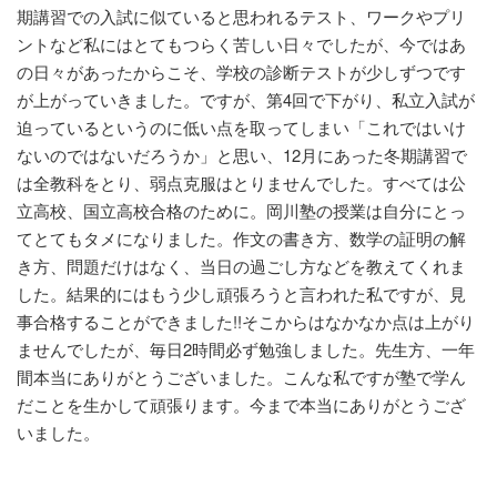
期講習での入試に似ていると思われるテスト、ワークやプリ
ントなど私にはとてもつらく苦しい日々でしたが、今ではあ
の日々があったからこそ、学校の診断テストが少しずつです
が上がっていきました。ですが、第4回で下がり、私立入試が
迫っているというのに低い点を取ってしまい「これではいけ
ないのではないだろうか」と思い、12月にあった冬期講習で
は全教科をとり、弱点克服はとりませんでした。すべては公
立高校、国立高校合格のために。岡川塾の授業は自分にとっ
てとてもタメになりました。作文の書き方、数学の証明の解
き方、問題だけはなく、当日の過ごし方などを教えてくれま
した。結果的にはもう少し頑張ろうと言われた私ですが、見
事合格することができました!!そこからはなかなか点は上がり
ませんでしたが、毎日2時間必ず勉強しました。先生方、一年
間本当にありがとうございました。こんな私ですが塾で学ん
だことを生かして頑張ります。今まで本当にありがとうござ
いました。