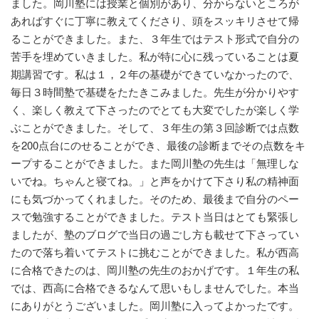
ました。岡川塾には授業と個別があり、分からないところが
あればすぐに丁寧に教えてくださり、頭をスッキリさせて帰
ることができました。また、３年生ではテスト形式で自分の
苦手を埋めていきました。私が特に心に残っていることは夏
期講習です。私は１，２年の基礎ができていなかったので、
毎日３時間塾で基礎をたたきこみました。先生が分かりやす
く、楽しく教えて下さったのでとても大変でしたが楽しく学
ぶことができました。そして、３年生の第３回診断では点数
を200点台にのせることができ、最後の診断までその点数をキ
ープすることができました。また岡川塾の先生は「無理しな
いでね。ちゃんと寝てね。」と声をかけて下さり私の精神面
にも気づかってくれました。そのため、最後まで自分のペー
スで勉強することができました。テスト当日はとても緊張し
ましたが、塾のブログで当日の過ごし方も載せて下さってい
たので落ち着いてテストに挑むことができました。私が西高
に合格できたのは、岡川塾の先生のおかげです。１年生の私
では、西高に合格できるなんて思いもしませんでした。本当
にありがとうございました。岡川塾に入ってよかったです。