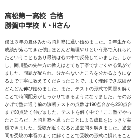
高松第一高校 合格
勝賀中学校 K・Hさん
僕は３年の夏休みから岡川塾に通い始めました。２年生から
成績が落ちてきた僕はほとんど無理やりという形で入れられ
たということもあり最初は心の中で反発していました。しか
し、岡川塾の先生方の教えはとても丁寧ですごくやる気がで
ました。問題が配られ、分からないところを分かるようにな
るまで丁寧に教えてくださったことで、よく理解でき成績が
どんどん伸び始めました。また、テストの形式で問題を解く
ことで時間配分がしっかりできるようになりました。そのお
かげで塾に通う前の診断テストの点数は190点台から220点台
まで30点近く伸びました。テストを解く中で「ここ塾でやっ
たところだ」と岡川塾へ通ったことによる成長をはっきり実
感できました。受験が近くなると過去問を解きました。過去
問を受験の本番のように解くことで受験の形式に慣れること