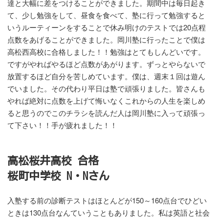
達と大幅に差をつけることができました。期間中は毎日起き
て、少し勉強をして、昼食を食べて、塾に行って勉強すると
いうルーティーンをすることで休み明けのテストでは20点程
点数をあげることができました。岡川塾に行ったことで僕は
高松西高校に合格しました！！勉強はとてもしんどいです。
ですがやればやるほど点数があがります。ずっとやらないで
放置するほど自分を苦しめています。僕は、週末１回は遊ん
でいました。その代わり平日は塾で頑張りました。皆さんも
やれば絶対に点数を上げて悔いなくこれからの人生を楽しめ
ると思うのでこのチラシを読んだ人は岡川塾に入って頑張っ
て下さい！！手が疲れました！！
高松桜井高校 合格
桜町中学校 N・Nさん
入塾する前の診断テストはほとんどが150～160点台でひどい
ときは130点台なんていうこともありました。私は英語と社会