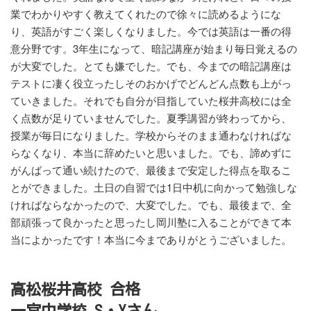
業でわかりやすく教えてくれたので徐々に読めるようにな
り、英語がすごく楽しくなりました。今では英語は一番の得
意分野です。3年生になって、暗記講座が始まり毎日覚えるの
が大変でした。とても嫌でした。でも、今までの暗記講座は
テストに凄く役立ったしそのおかげでどんどん点数も上がっ
ていきました。それでも自分が目指していた桜井高校には全
く点数が足りていませんでした。夏季講習が終わってから、
授業が毎日になりました。学校からそのまま通わなければな
らなくなり、本当に辞めたいと思いました。でも、諦めずに
がんばって通い続けたので、最後まで安定した得点を取るこ
とができました。土日の自習では1日中机に向かって勉強しな
ければならなかったので、大変でした。でも、最後まで、全
部頑張って良かったと思ったし岡川塾に入ることができて本
当によかったです！本当に今までありがとうございました。
高松桜井高校 合格
一宮中学校 S・Yさん