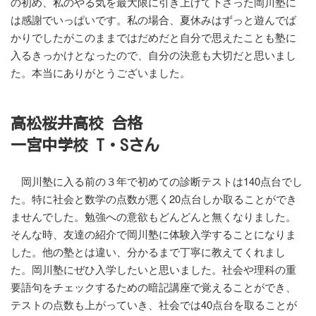
の初め、私のやる気を最大限に引き上げて下さった岡川塾に
は感謝でいっぱいです。私の場合、夏休みはずっと遊んでば
かりでしたがこのままではだめだと自分で思えたことも塾に
入るきっかけとなったので、自分の決意も大切だと思いまし
た。本当にありがとうございました。
高松桜井高校 合格
一宮中学校 T・Sさん
岡川塾に入る前の３年で初めての診断テストは140点台でし
た。特に社会と数学の点数が悪く20点台しか取ることができ
ませんでした。勉強への意欲もどんどんと無くなりました。
そんな時、友達の紹介で岡川塾に体験入学することになりま
した。他の塾とは違い、分かるまで丁寧に教えてくれまし
た。岡川塾にぜひ入学したいと思いました。社会や理科の重
要語句をチェックするための暗記講座で覚えることができ、
テストの点数も上がっていき、社会では40点台を取ることが