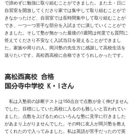
で諦めずに勉強に取り組むことができました。また土・日に
自習室を開放してくださり家では集中して取り組むことがで
きなかったけど、自習室では長時間集中して取り組むことが
でき、一つ一つ苦手な部分を入試までに潰していくことがで
きました。そして塾が無かった最後の1週間は何度でも質問に
答えてくださり不安なく入試当日を迎えることができまし
た。家族や周りの人、岡川塾の先生方に感謝して高校生活を
送りたいです。高松西高校に合格できてうれしかったです。
高松西高校 合格
国分寺中学校 K・Iさん
私は入塾前の診断テストは150点台で点数が全く伸びません
でした。目標にしていた高校に入るのも難しいと言われてい
ました。点数を上げるためにいろんな塾に見学に行きました
があまり上がりませんでした。その時に友人が岡川塾を教え
てくれたので入ってみました。私は英語が苦手だったので英