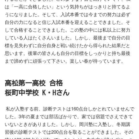
は「一高に合格したい」という気持ちがはっきりと持てるよ
うになりました。そして、入試本番では今までの努力は必ず
自分の力になると信じ入試本番を迎えることできました。そ
して合格することできました。この塾の中には私以上に努力
している人はたくさんいました。しかし、最後まで自分の目
標を見失わずに自分自身と戦い続けたから得られた結果だと
思います。後輩の皆さんも自分の目標をしっかりと持ち最後
まで諦めずに頑張って下さい。楽しい春が待っています。
高松第一高校 合格
桜町中学校 K・Hさん
私が入塾する前、診断テストは160点台しかとれていませんで
した。3年の夏までは部活ばかりで、家では宿題でさえできて
いないときがありました。しかし、岡川塾に入塾し、冬期講
習後の診断テストでは200点台を取ることができました。その