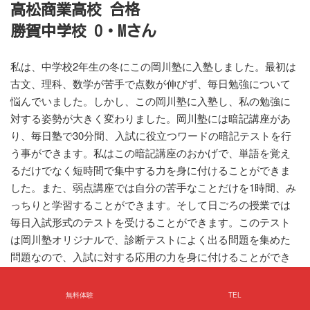
高松商業高校 合格
勝賀中学校 O・Mさん
私は、中学校2年生の冬にこの岡川塾に入塾しました。最初は
古文、理科、数学が苦手で点数が伸びず、毎日勉強について
悩んでいました。しかし、この岡川塾に入塾し、私の勉強に
対する姿勢が大きく変わりました。岡川塾には暗記講座があ
り、毎日塾で30分間、入試に役立つワードの暗記テストを行
う事ができます。私はこの暗記講座のおかげで、単語を覚え
るだけでなく短時間で集中する力を身に付けることができま
した。また、弱点講座では自分の苦手なことだけを1時間、み
っちりと学習することができます。そして日ごろの授業では
毎日入試形式のテストを受けることができます。このテスト
は岡川塾オリジナルで、診断テストによく出る問題を集めた
問題なので、入試に対する応用の力を身に付けることができ
ます。私は岡川塾に入塾して苦手だった古文と電流の問題を
入試本番では満点を取ることができました。岡川塾は先生と
無料体験
TEL
生徒の信頼感が深く、いつも熱心に進路相談や勉強について