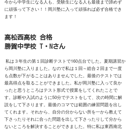
今から中学生になる人も、受験生になる人も最後まで諦めず
に頑張って下さい！！岡川塾に入って頑張れば必ず合格でき
ます！
高松西高校 合格
勝賀中学校 T・Nさん
私は３年生の第１回診断テストで160点台でした。夏期講習か
ら岡川塾に入りました。なので私は１回～総合２回まで一度
も点数が下がることはありませんでした。最後のテストでは
最高得点を取ることができました。私が岡川塾に入って良か
ったと思うところはテスト形式で授業をしてくれたことで
す。診断や入試のように50分でテストをして、次の時間に解
説をして下さります。最後のコマでは範囲の練習問題を出し
てくれます。それから、自分の分からない所を一から教えて
下さったりそれに合った問題を出して下さったりして分から
ないところを解決することができました。特に私は東西南北