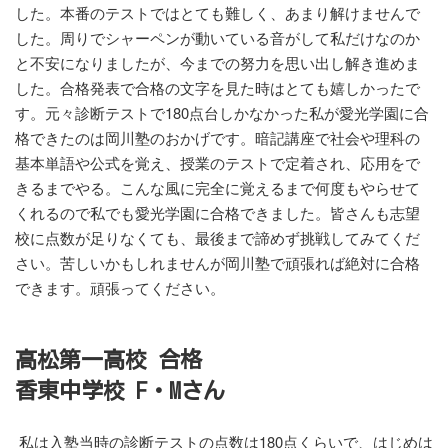
した。本番のテストではとても難しく、あまり解けませんで
した。周りでシャーペンが動いている音がして私だけなのか
と不安になりましたが、今までの努力を思い出し解き進めま
した。合格発表で合格の文字を見た時はとても嬉しかったで
す。元々診断テストで180点台しかなかった私が愛光学園に合
格できたのは岡川塾のおかげです。暗記講座で社会や理科の
基本単語や公式を覚え、授業のテストで定着され、応用をで
きるまでやる。こんな風に完全に覚えるまで何度もやらせて
くれるので私でも愛光学園に合格できました。皆さんも志望
校に点数が足りなくても、最後まで諦めず挑戦してみてくだ
さい。苦しいかもしれませんが岡川塾で頑張れば絶対に合格
できます。頑張ってください。
高松第一高校 合格
香東中学校 F・Mさん
私は入塾当時の診断テストの点数は180点くらいで、はじめは