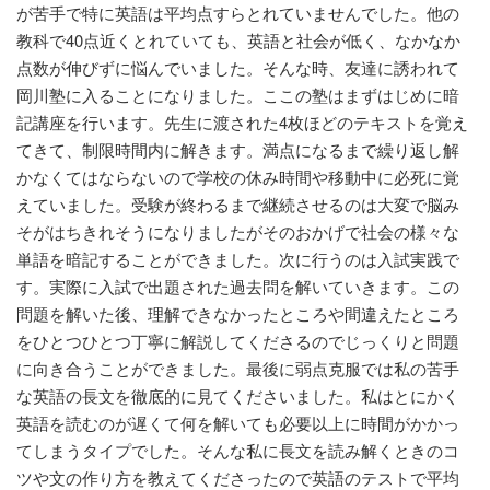
が苦手で特に英語は平均点すらとれていませんでした。他の
教科で40点近くとれていても、英語と社会が低く、なかなか
点数が伸びずに悩んでいました。そんな時、友達に誘われて
岡川塾に入ることになりました。ここの塾はまずはじめに暗
記講座を行います。先生に渡された4枚ほどのテキストを覚え
てきて、制限時間内に解きます。満点になるまで繰り返し解
かなくてはならないので学校の休み時間や移動中に必死に覚
えていました。受験が終わるまで継続させるのは大変で脳み
そがはちきれそうになりましたがそのおかげで社会の様々な
単語を暗記することができました。次に行うのは入試実践で
す。実際に入試で出題された過去問を解いていきます。この
問題を解いた後、理解できなかったところや間違えたところ
をひとつひとつ丁寧に解説してくださるのでじっくりと問題
に向き合うことができました。最後に弱点克服では私の苦手
な英語の長文を徹底的に見てくださいました。私はとにかく
英語を読むのが遅くて何を解いても必要以上に時間がかかっ
てしまうタイプでした。そんな私に長文を読み解くときのコ
ツや文の作り方を教えてくださったので英語のテストで平均