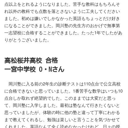
点以上をとれるようになりました。苦手な教科はもちろんそ
れ以外の教科でも点数を落とさないように工夫してください
ました。初めは嫌いでしかなかった英語もちょっとだけ好き
になることができました。岡川塾の先生方のおかげで無事第
一志望校に合格することができました。たった1年でしたがあ
りがとうございました。
高松桜井高校 合格
一宮中学校 O・Nさん
岡川塾に入る前の2年生の診断テストは110点台で公立高校
に合格できないと思っていました。1番苦手な数学はいつも10
点台しか取れず絶望的でした。このままでは大変だと思っ
て、岡川塾に入学しました。最初は塾なんて行きたくないと
思っていましたが、体験の時に他の塾と違って丁寧にわかる
まで教えてくれるし、勉強は楽しいと言うことを気づかせて
くれました。英語なんて全く読めなかったけれど、日々の授