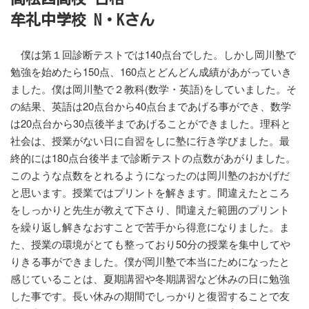
牟礼中学校 N・Kさん
僕は第１回診断テストでは140点台でした。しかし岡川塾で
勉強を始めたら150点、160点とどんどん成績があがっていき
ました。僕は岡川塾で２教科(数学・英語)をしていました。そ
の結果、英語は20点台から40点台まであげる事ができ、数学
は20点台から30点後半まであげることができました。理科と
社会は、授業がない日に自習をしに塾に行き学びました。最
終的には180点台後半まで診断テストの点数があがりました。
このような点数をとれるようになったのは岡川塾のおかげだ
と思います。授業ではプリントを解きます。間違えたところ
をしっかりと先生が教えて下さり、間違えた範囲のプリント
を繰り返し解きなおすことで苦手から得意になりました。ま
た、授業の環境がとても整っており50分の授業を集中してや
りきる事ができました。僕が岡川塾で本当にためになったと
感じていることは、夏期講習や冬期講習など休みの日に勉強
した事です。長い休みの期間でしっかりと復習することで友