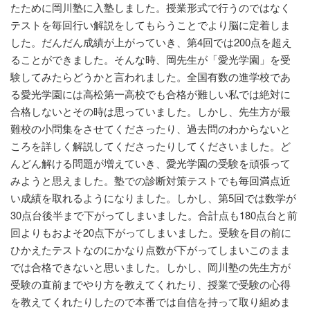
たために岡川塾に入塾しました。授業形式で行うのではなく
テストを毎回行い解説をしてもらうことでより脳に定着しま
した。だんだん成績が上がっていき、第4回では200点を超え
ることができました。そんな時、岡先生が「愛光学園」を受
験してみたらどうかと言われました。全国有数の進学校であ
る愛光学園には高松第一高校でも合格が難しい私では絶対に
合格しないとその時は思っていました。しかし、先生方が最
難校の小問集をさせてくださったり、過去問のわからないと
ころを詳しく解説してくださったりしてくださいました。ど
んどん解ける問題が増えていき、愛光学園の受験を頑張って
みようと思えました。塾での診断対策テストでも毎回満点近
い成績を取れるようになりました。しかし、第5回では数学が
30点台後半まで下がってしまいました。合計点も180点台と前
回よりもおよそ20点下がってしまいました。受験を目の前に
ひかえたテストなのにかなり点数が下がってしまいこのまま
では合格できないと思いました。しかし、岡川塾の先生方が
受験の直前までやり方を教えてくれたり、授業で受験の心得
を教えてくれたりしたので本番では自信を持って取り組めま