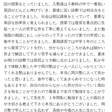
語の授業をとっていました。入塾後は５教科の中で一番低い
英語がどんどん伸びていき、最後に近い診断では40点台をと
ることができました。社会は暗記講座をとっていて、重要な
単語を効率良く覚えられました。授業では復習を重点的に生
徒一人一人の苦手な所を丁寧に教えてもらいました。また勉
強面の相談にもしっかりのって下さったので家での学習にも
集中することができました。夏期講習では中学１年のところ
から復習プリントを行い、分からないところがあれば細かい
所まで解説して下さり苦手を減らすことができました。夏休
み明けの診断では前回より大幅に点が上がりました。私が今
まで体験入塾した中で岡川塾ほど一人一人にしっかりとつい
てくれる塾はありませんでした。本当に岡川塾に入って良か
ったと思いました。途中で厳しくてあきらめそうになった時
もありますが、自分の分からなかった所が分かっていく面白
さを知ることができたので最後まで全力で勉強することがで
きました。そして先生方、１年間私に勉強することの面白さ
や大切さを教えて下さり本当にありがとうございました。岡
川塾で学んだことを忘れず、高校や今後の人生に生かしてい