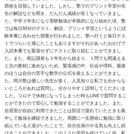
西校を目指していました。しかし、塾でのプリント学習や先
生の解説などを聞き、だんだん成績が良くなっていきまし
た。中学３年生になり受験勉強が本格的になり始めた頃、塾
では毎日50分のテスト、解説、プリント学習というように試
験本番に合わせた授業が行われました。塾へ行くと毎日テス
トでつらいと感じたこともありますがそれがあったおかげで
入試本番でも緊張せずにテストに取り組むことができまし
た。また、暗記講座も３年生から始まり、１問でも間違える
と次の教材に進めないため、緊張感の中、社会や理科、最後
のほうは自分の苦手な数学の公式を覚えることができまし
た。岡川塾は優しい先生が多く、人見知りな私でも分からな
いところがあれば質問し、分かりやすく説明してくださいま
した。コロナで休校になってしまった時もLINEで質問するこ
とができたので安心して勉強することができました。また、
自習室が自由に利用できたことは部活で疲れていたときも集
中して勉強を継続できました。周囲に一生懸命に勉強に取り
組んでいる人達がいたことで、自分自身のやる気も向上し続
けることができました。このような学習を続けていく中、私