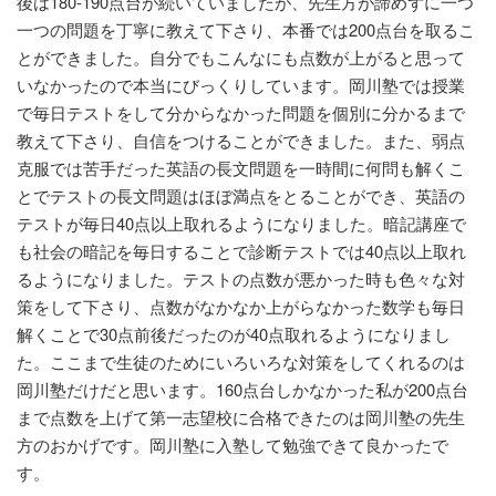
後は180‐190点台が続いていましたが、先生方が諦めずに一つ
一つの問題を丁寧に教えて下さり、本番では200点台を取るこ
とができました。自分でもこんなにも点数が上がると思って
いなかったので本当にびっくりしています。岡川塾では授業
で毎日テストをして分からなかった問題を個別に分かるまで
教えて下さり、自信をつけることができました。また、弱点
克服では苦手だった英語の長文問題を一時間に何問も解くこ
とでテストの長文問題はほぼ満点をとることができ、英語の
テストが毎日40点以上取れるようになりました。暗記講座で
も社会の暗記を毎日することで診断テストでは40点以上取れ
るようになりました。テストの点数が悪かった時も色々な対
策をして下さり、点数がなかなか上がらなかった数学も毎日
解くことで30点前後だったのが40点取れるようになりまし
た。ここまで生徒のためにいろいろな対策をしてくれるのは
岡川塾だけだと思います。160点台しかなかった私が200点台
まで点数を上げて第一志望校に合格できたのは岡川塾の先生
方のおかげです。岡川塾に入塾して勉強できて良かったで
す。