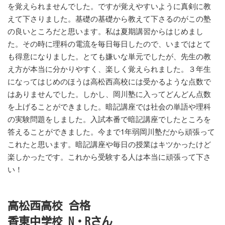
を覚えられませんでした。ですが覚えやすいように真剣に教
えて下さりました。基礎の基礎から教えて下さるのがこの塾
の良いところだと思います。私は夏期講習からはじめまし
た。その時に理科の電流を毎日毎日したので、いまではとて
も得意になりました。とても嫌いな単元でしたが、先生の教
え方が本当に分かりやすく、楽しく覚えられました。３年生
になってはじめのほうは高松西高校には受かるような点数で
はありませんでした。しかし、岡川塾に入ってどんどん点数
を上げることができました。暗記講座では社会の単語や理科
の実験問題をしました。入試本番で暗記講座でしたところを
答えることができました。今まで1年弱岡川塾だから頑張って
これたと思います。暗記講座や毎日の授業はキツかったけど
楽しかったです。これから受験する人は本当に頑張って下さ
い！
高松西高校 合格
香東中学校 N・Rさん