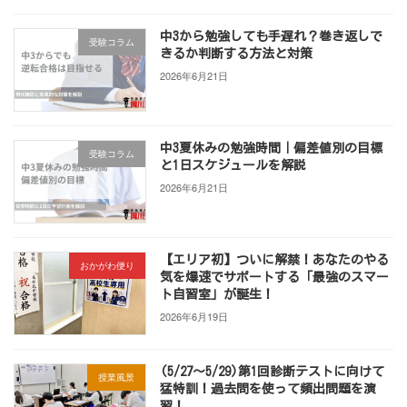
中3から勉強しても手遅れ？巻き返しで
受験コラム
きるか判断する方法と対策
2026年6月21日
中3夏休みの勉強時間｜偏差値別の目標
受験コラム
と1日スケジュールを解説
2026年6月21日
【エリア初】ついに解禁！あなたのやる
おかがわ便り
気を爆速でサポートする「最強のスマー
ト自習室」が誕生！
2026年6月19日
(5/27～5/29)第1回診断テストに向けて
授業風景
猛特訓！過去問を使って頻出問題を演
習！