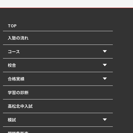
TOP
入塾の流れ
コース
【2026年度前期】小学5・6年生(北中受験コース)
校舎
【2026年度前期】小学5・6年生(一般進学コース)
香東校（円座町）
合格実績
【2026年度前期】中学1･2年生
牟礼校
2026年 高校入試 合格体験記
学習の診断
【2026年度前期】中学3年生
瓦町校
2026年 北中入試 合格体験記
高松北中入試
塾長直接指導の「塾長クラス」｜瓦町で中学生の個別
2025年 高校入試 合格体験記
指導
模試
2025年 北中入試 合格体験記
【2026年度前期】高校1～3年生・既卒生
かとうもし