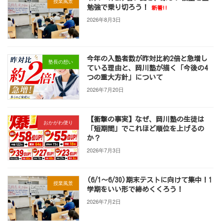
授業風景
勉強で乗り切ろう！
新着!!
2026年8月3日
今年の入塾者数が昨対比約2倍と急増し
塾長の想い
ている理由と、岡川塾が描く「今後の4
つの重大方針」について
2026年7月20日
【衝撃の事実】なぜ、岡川塾の生徒は
おかがわ便り
「短期間」でこれほど順位を上げるの
か？
2026年7月3日
(6/1～6/30)期末テストに向けて集中！1
授業風景
学期をいい形で締めくくろう！
2026年7月2日