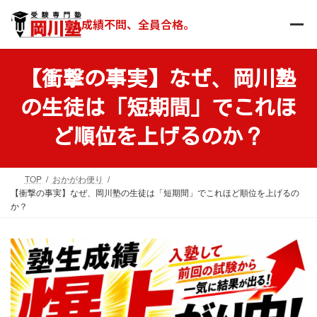
コ
ナ
ン
ビ
成績不問、全員合格。
テ
ゲ
ン
ー
ツ
シ
【衝撃の事実】なぜ、岡川塾
へ
ョ
ス
ン
の生徒は「短期間」でこれほ
キ
に
ッ
移
ど順位を上げるのか？
プ
動
TOP
おかがわ便り
【衝撃の事実】なぜ、岡川塾の生徒は「短期間」でこれほど順位を上げるの
か？