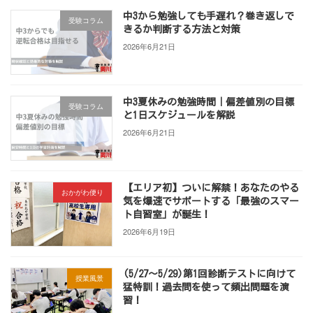
中3から勉強しても手遅れ？巻き返しで
受験コラム
きるか判断する方法と対策
2026年6月21日
中3夏休みの勉強時間｜偏差値別の目標
受験コラム
と1日スケジュールを解説
2026年6月21日
【エリア初】ついに解禁！あなたのやる
おかがわ便り
気を爆速でサポートする「最強のスマー
ト自習室」が誕生！
2026年6月19日
(5/27～5/29)第1回診断テストに向けて
授業風景
猛特訓！過去問を使って頻出問題を演
習！