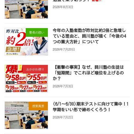
ー
2026年8月3日
ジ
送
今年の入塾者数が昨対比約2倍と急増し
塾長の想い
り
ている理由と、岡川塾が描く「今後の4
つの重大方針」について
2026年7月20日
【衝撃の事実】なぜ、岡川塾の生徒は
おかがわ便り
「短期間」でこれほど順位を上げるの
か？
2026年7月3日
(6/1～6/30)期末テストに向けて集中！1
授業風景
学期をいい形で締めくくろう！
2026年7月2日