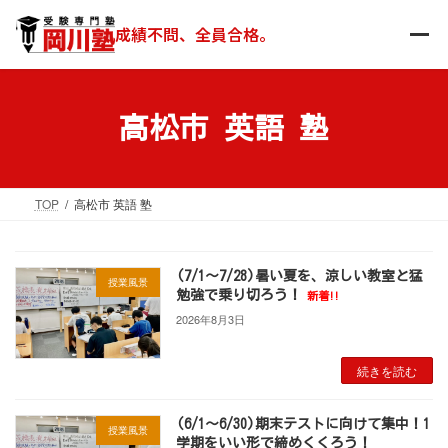
コ
ナ
ン
ビ
成績不問、全員合格。
テ
ゲ
ン
ー
ツ
シ
へ
ョ
高松市 英語 塾
ス
ン
キ
に
ッ
移
TOP
高松市 英語 塾
プ
動
(7/1～7/28)暑い夏を、涼しい教室と猛
授業風景
勉強で乗り切ろう！
新着!!
2026年8月3日
続きを読む
(6/1～6/30)期末テストに向けて集中！1
授業風景
学期をいい形で締めくくろう！