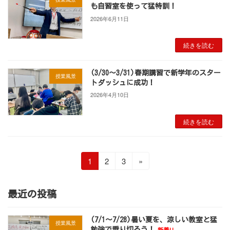
も自習室を使って猛特訓！
2026年6月11日
続きを読む
(3/30～3/31)春期講習で新学年のスター
授業風景
トダッシュに成功！
2026年4月10日
続きを読む
投
固
固
固
1
2
3
»
定
定
定
稿
ペ
ペ
ペ
最近の投稿
ー
ー
ー
の
ジ
ジ
ジ
ペ
(7/1～7/28)暑い夏を、涼しい教室と猛
授業風景
勉強で乗り切ろう！
新着!!