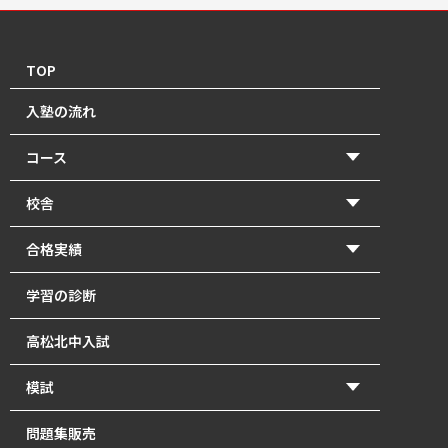
TOP
入塾の流れ
コース
【2026年度前期】小学5・6年生(北中受験コース)
校舎
【2026年度前期】小学5・6年生(一般進学コース)
香東校（円座町）
合格実績
【2026年度前期】中学1･2年生
牟礼校
2026年 高校入試 合格体験記
学習の診断
【2026年度前期】中学3年生
瓦町校
2026年 北中入試 合格体験記
高松北中入試
塾長直接指導の「塾長クラス」｜瓦町で中学生の個別
2025年 高校入試 合格体験記
指導
模試
2025年 北中入試 合格体験記
【2026年度前期】高校1～3年生・既卒生
かとうもし
問題集販売
2024年 高校入試 合格体験記