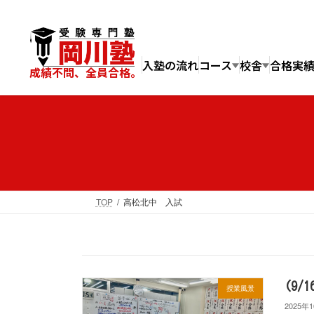
コ
ナ
ン
ビ
テ
ゲ
ン
ー
入塾の流れ
コース
校舎
合格実
成績不問、全員合格。
ツ
シ
へ
ョ
ス
ン
キ
に
ッ
移
プ
動
TOP
高松北中 入試
(9
授業風景
2025年