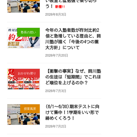
い教室と猛勉強で乗り切ろ
う！
新着!!
2026年8月3日
今年の入塾者数が昨対比約2
塾長の想い
倍と急増している理由と、岡
川塾が描く「今後の4つの重
大方針」について
2026年7月20日
【衝撃の事実】なぜ、岡川塾
おかがわ便り
の生徒は「短期間」でこれほ
ど順位を上げるのか？
2026年7月3日
(6/1～6/30)期末テストに向
授業風景
けて集中！1学期をいい形で
締めくくろう！
2026年7月2日