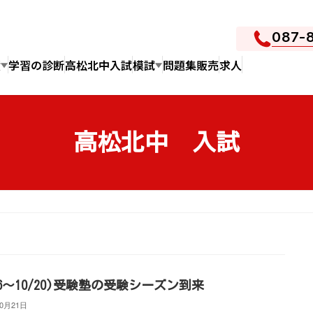
087-
績
学習の診断
高松北中入試
模試
問題集販売
求人
高松北中 入試
/16～10/20)受験塾の受験シーズン到来
10月21日