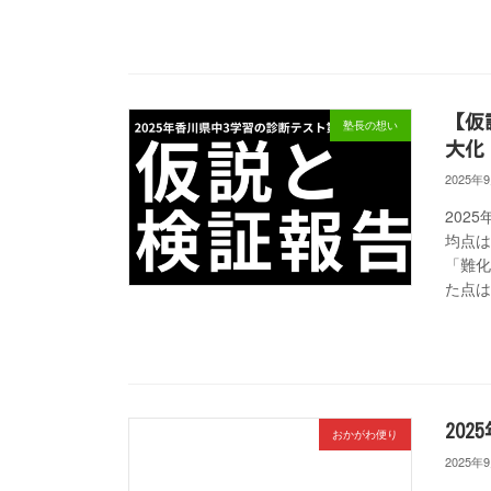
【仮
塾長の想い
大化
2025年
202
均点は
「難
た点は
20
おかがわ便り
2025年