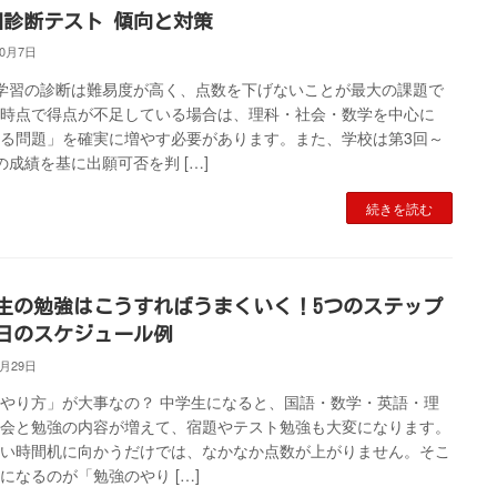
回診断テスト 傾向と対策
10月7日
学習の診断は難易度が高く、点数を下げないことが最大の課題で
現時点で得点が不足している場合は、理科・社会・数学を中心に
る問題」を確実に増やす必要があります。また、学校は第3回～
の成績を基に出願可否を判 […]
続きを読む
生の勉強はこうすればうまくいく！5つのステップ
日のスケジュール例
9月29日
やり方」が大事なの？ 中学生になると、国語・数学・英語・理
社会と勉強の内容が増えて、宿題やテスト勉強も大変になります。
長い時間机に向かうだけでは、なかなか点数が上がりません。そこ
になるのが「勉強のやり […]