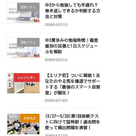
中3から勉強しても手遅れ？
受験コラム
巻き返しできるか判断する方
法と対策
2026年6月21日
中3夏休みの勉強時間｜偏差
受験コラム
値別の目標と1日スケジュー
ルを解説
2026年6月21日
【エリア初】ついに解禁！あ
おかがわ便り
なたのやる気を爆速でサポー
トする「最強のスマート自習
室」が誕生！
2026年6月19日
(5/27～5/29)第1回診断テス
授業風景
トに向けて猛特訓！過去問を
使って頻出問題を演習！
2026年6月12日