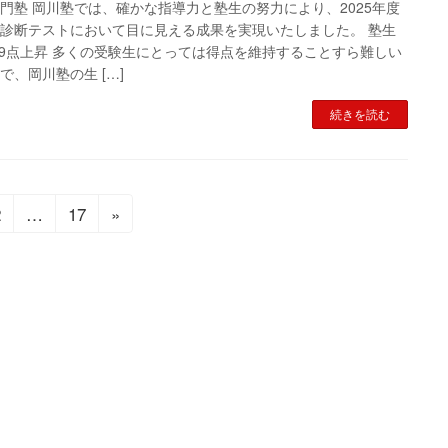
門塾 岡川塾では、確かな指導力と塾生の努力により、2025年度
診断テストにおいて目に見える成果を実現いたしました。 塾生
.9点上昇 多くの受験生にとっては得点を維持することすら難しい
で、岡川塾の生 […]
続きを読む
固
固
2
…
17
»
定
定
ペ
ペ
ー
ー
ジ
ジ