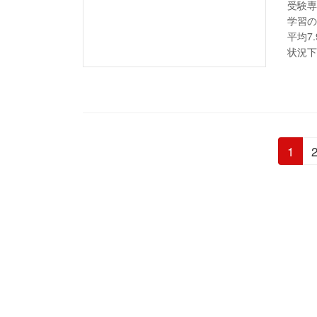
受験専
学習の
平均7
状況下
投
固
1
定
稿
ペ
ー
の
ジ
ペ
ー
ジ