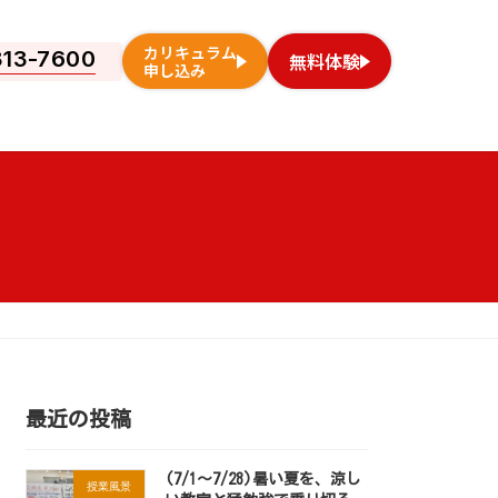
カリキュラム
813-7600
無料体験
申し込み
最近の投稿
(7/1～7/28)暑い夏を、涼し
授業風景