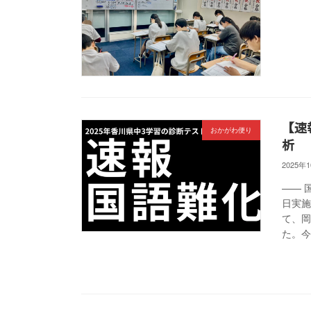
【速
おかがわ便り
析
2025年
—— 
日実施
て、
た。今