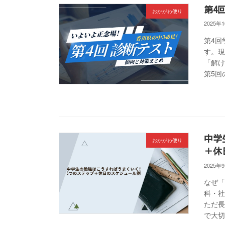
第4
おかがわ便り
2025年
第4回
す。
「解け
第5回
中学
おかがわ便り
＋休
2025年
なぜ「
科・
ただ
で大切