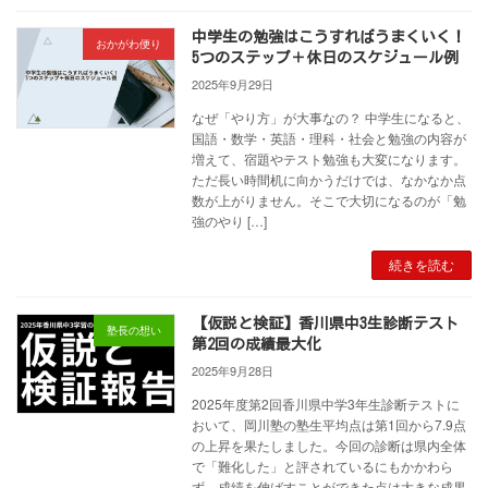
中学生の勉強はこうすればうまくいく！
おかがわ便り
5つのステップ＋休日のスケジュール例
2025年9月29日
なぜ「やり方」が大事なの？ 中学生になると、
国語・数学・英語・理科・社会と勉強の内容が
増えて、宿題やテスト勉強も大変になります。
ただ長い時間机に向かうだけでは、なかなか点
数が上がりません。そこで大切になるのが「勉
強のやり […]
続きを読む
【仮説と検証】香川県中3生診断テスト
塾長の想い
第2回の成績最大化
2025年9月28日
2025年度第2回香川県中学3年生診断テストに
おいて、岡川塾の塾生平均点は第1回から7.9点
の上昇を果たしました。今回の診断は県内全体
で「難化した」と評されているにもかかわら
ず、成績を伸ばすことができた点は大きな成果