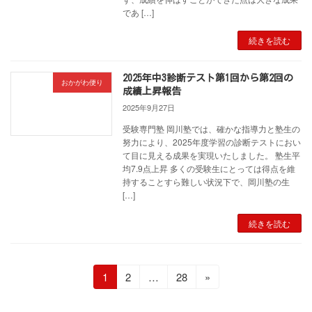
であ […]
続きを読む
2025年中3診断テスト第1回から第2回の
おかがわ便り
成績上昇報告
2025年9月27日
受験専門塾 岡川塾では、確かな指導力と塾生の
努力により、2025年度学習の診断テストにおい
て目に見える成果を実現いたしました。 塾生平
均7.9点上昇 多くの受験生にとっては得点を維
持することすら難しい状況下で、岡川塾の生
[…]
続きを読む
投
固
固
固
1
2
…
28
»
定
定
定
稿
ペ
ペ
ペ