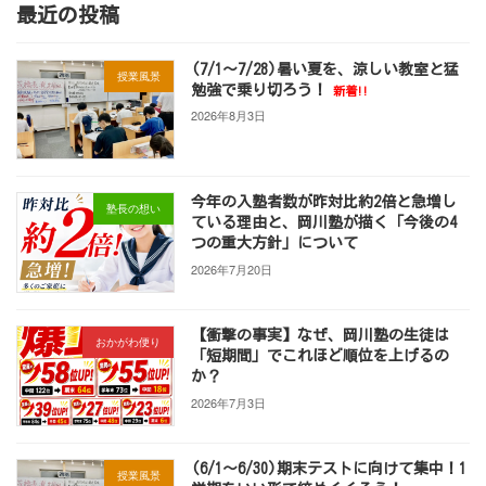
最近の投稿
ー
ー
ー
の
ジ
ジ
ジ
ペ
(7/1～7/28)暑い夏を、涼しい教室と猛
授業風景
勉強で乗り切ろう！
新着!!
ー
2026年8月3日
ジ
送
今年の入塾者数が昨対比約2倍と急増し
塾長の想い
り
ている理由と、岡川塾が描く「今後の4
つの重大方針」について
2026年7月20日
【衝撃の事実】なぜ、岡川塾の生徒は
おかがわ便り
「短期間」でこれほど順位を上げるの
か？
2026年7月3日
(6/1～6/30)期末テストに向けて集中！1
授業風景