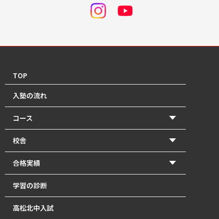
TOP
入塾の流れ
コース
【2026年度前期】小学5・6年生(北中受験コース)
校舎
【2026年度前期】小学5・6年生(一般進学コース)
香東校（円座町）
合格実績
【2026年度前期】中学1･2年生
牟礼校
2026年 高校入試 合格体験記
学習の診断
【2026年度前期】中学3年生
瓦町校
2026年 北中入試 合格体験記
高松北中入試
塾長直接指導の「塾長クラス」｜瓦町で中学生の個別