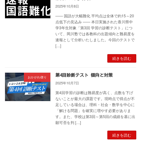
2025年10月8日
—— 国語が大幅難化 平均点は全体で約15～20
点低下の見込み —— 本日実施された香川県中
学3年生対象「第3回 学習の診断テスト」につ
いて、岡川塾では各教科の出題傾向と難易度を
速報として分析いたしました。今回のテストで
[…]
続きを読む
第4回診断テスト 傾向と対策
おかがわ便り
2025年10月7日
第4回学習の診断は難易度が高く、点数を下げ
ないことが最大の課題です。現時点で得点が不
足している場合は、理科・社会・数学を中心に
「解ける問題」を確実に増やす必要がありま
す。また、学校は第3回～第5回の成績を基に出
願可否を判 […]
続きを読む