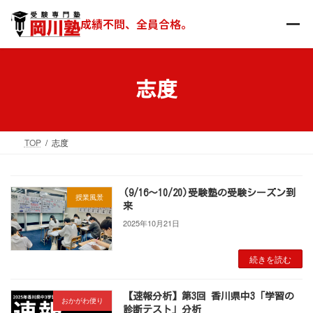
コ
ナ
ン
ビ
成績不問、全員合格。
テ
ゲ
ン
ー
ツ
シ
へ
ョ
志度
ス
ン
キ
に
ッ
移
TOP
志度
プ
動
(9/16～10/20)受験塾の受験シーズン到
授業風景
来
2025年10月21日
続きを読む
【速報分析】第3回 香川県中3「学習の
おかがわ便り
診断テスト」分析