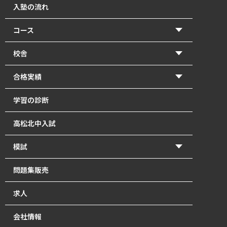
入塾の流れ
コース
【2026年度前期】小学5・6年生(北中受験コース)
校舎
【2026年度前期】小学5・6年生(一般進学コース)
香東校（円座町）
合格実績
【2026年度前期】中学1･2年生
牟礼校
2026年 高校入試 合格体験記
学習の診断
【2026年度前期】中学3年生
瓦町校
2026年 北中入試 合格体験記
高松北中入試
塾長直接指導の「塾長クラス」｜瓦町で中学生の個別
2025年 高校入試 合格体験記
指導
模試
2025年 北中入試 合格体験記
【2026年度前期】高校1～3年生・既卒生
かとうもし
問題集販売
2024年 高校入試 合格体験記
英単語道場
北中模試
求人
2024年 北中入試 合格体験記
最強の自習室
会社情報
オンライン講座【開校準備中】