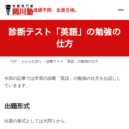
コ
ナ
ン
ビ
成績不問、全員合格。
テ
ゲ
ン
ー
ツ
シ
診断テスト「英語」の勉強の
へ
ョ
ス
ン
仕方
キ
に
ッ
移
プ
動
TOP
おかがわ便り
診断テスト「英語」の勉強の仕方
今回の記事では学習の診断「英語」の勉強の仕方をお話しし
ていきます。
出題形式
出題の形式としては大問１から、