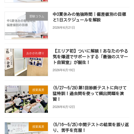
中3夏休みの勉強時間｜偏差値別の目標
受験コラム
と1日スケジュールを解説
2026年6月21日
【エリア初】ついに解禁！あなたのやる
おかがわ便り
気を爆速でサポートする「最強のスマー
ト自習室」が誕生！
2026年6月19日
(5/27～5/29)第1回診断テストに向けて
授業風景
猛特訓！過去問を使って頻出問題を演
習！
2026年6月12日
(5/16～5/25)中間テストの結果を振り返
授業風景
り、苦手を克服！