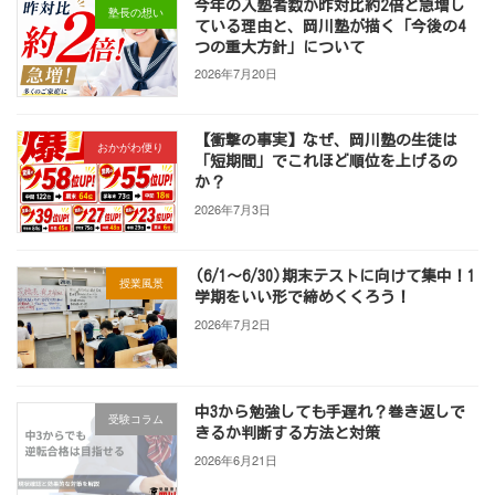
今年の入塾者数が昨対比約2倍と急増し
塾長の想い
ている理由と、岡川塾が描く「今後の4
つの重大方針」について
2026年7月20日
【衝撃の事実】なぜ、岡川塾の生徒は
おかがわ便り
「短期間」でこれほど順位を上げるの
か？
2026年7月3日
(6/1～6/30)期末テストに向けて集中！1
授業風景
学期をいい形で締めくくろう！
2026年7月2日
中3から勉強しても手遅れ？巻き返しで
受験コラム
きるか判断する方法と対策
2026年6月21日