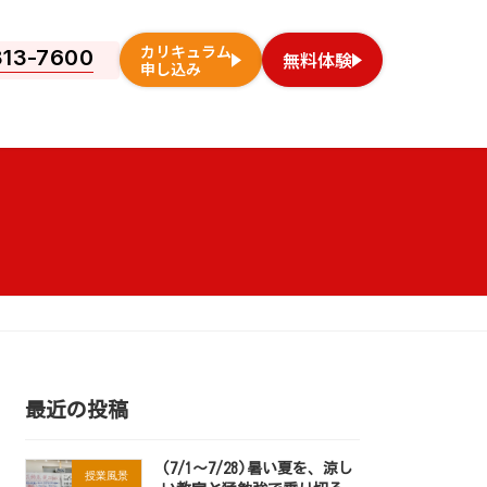
カリキュラム
813-7600
無料体験
申し込み
！
最近の投稿
(7/1～7/28)暑い夏を、涼し
授業風景