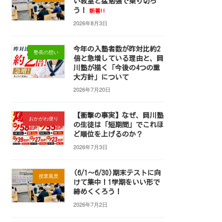
い教室と猛勉強で乗り切ろ
う！
新着!!
2026年8月3日
今年の入塾者数が昨対比約2
塾長の想い
倍と急増している理由と、岡
川塾が描く「今後の4つの重
大方針」について
2026年7月20日
【衝撃の事実】なぜ、岡川塾
おかがわ便り
の生徒は「短期間」でこれほ
ど順位を上げるのか？
2026年7月3日
(6/1～6/30)期末テストに向
授業風景
けて集中！1学期をいい形で
締めくくろう！
2026年7月2日