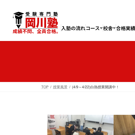
コ
ナ
ン
ビ
テ
ゲ
ン
ー
入塾の流れ
コース
校舎
合格実
成績不問、全員合格。
ツ
シ
へ
ョ
ス
ン
キ
に
ッ
移
プ
動
TOP
授業風景
(4/9～4/22)白熱授業開講中！