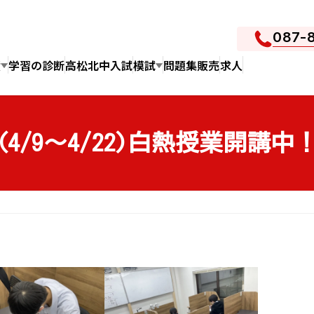
087-
績
学習の診断
高松北中入試
模試
問題集販売
求人
(4/9～4/22)白熱授業開講中