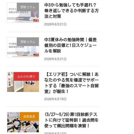
中3から勉強しても手遅れ？
受験コラム
巻き返しできるか判断する方
法と対策
2026年6月21日
中3夏休みの勉強時間｜偏差
受験コラム
値別の目標と1日スケジュー
ルを解説
2026年6月21日
【エリア初】ついに解禁！あ
おかがわ便り
なたのやる気を爆速でサポー
トする「最強のスマート自習
室」が誕生！
2026年6月19日
(5/27～5/29)第1回診断テス
授業風景
トに向けて猛特訓！過去問を
使って頻出問題を演習！
2026年6月12日