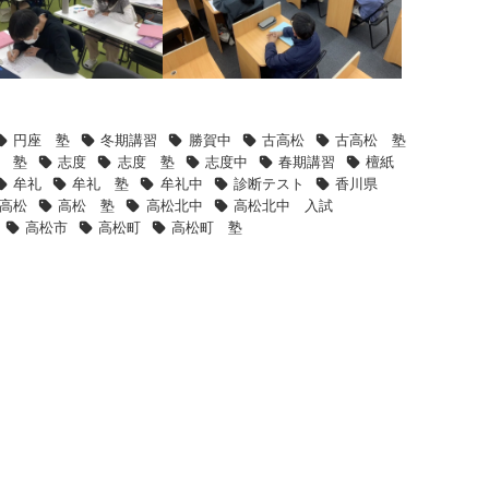
円座 塾
冬期講習
勝賀中
古高松
古高松 塾
 塾
志度
志度 塾
志度中
春期講習
檀紙
牟礼
牟礼 塾
牟礼中
診断テスト
香川県
高松
高松 塾
高松北中
高松北中 入試
高松市
高松町
高松町 塾