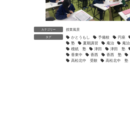
授業風景
カテゴリー
かとうもし
予備校
円座
タグ
塾
夏期講習
庵治
庵治
檀紙 塾
津田
津田 塾
香東中
香西
香西 塾
高松北中 受験
高松北中 塾