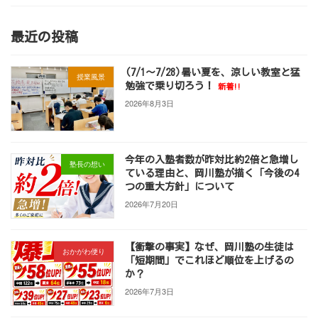
最近の投稿
(7/1～7/28)暑い夏を、涼しい教室と猛
授業風景
勉強で乗り切ろう！
新着!!
2026年8月3日
今年の入塾者数が昨対比約2倍と急増し
塾長の想い
ている理由と、岡川塾が描く「今後の4
つの重大方針」について
2026年7月20日
【衝撃の事実】なぜ、岡川塾の生徒は
おかがわ便り
「短期間」でこれほど順位を上げるの
か？
2026年7月3日