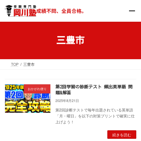
コ
ナ
ン
ビ
成績不問、全員合格。
テ
ゲ
ン
ー
ツ
シ
へ
ョ
三豊市
ス
ン
キ
に
ッ
移
TOP
三豊市
プ
動
第2回学習の診断テスト 頻出英単語 問
おかがわ便り
題&解答
2025年8月21日
第2回診断テストで毎年出題されている英単語
「月・曜日」を以下の対策プリントで確実に仕
上げよう！
続きを読む