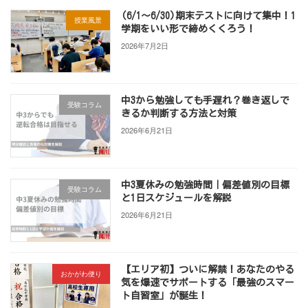
(6/1～6/30)期末テストに向けて集中！1
授業風景
学期をいい形で締めくくろう！
2026年7月2日
中3から勉強しても手遅れ？巻き返しで
受験コラム
きるか判断する方法と対策
2026年6月21日
中3夏休みの勉強時間｜偏差値別の目標
受験コラム
と1日スケジュールを解説
2026年6月21日
【エリア初】ついに解禁！あなたのやる
おかがわ便り
気を爆速でサポートする「最強のスマー
ト自習室」が誕生！