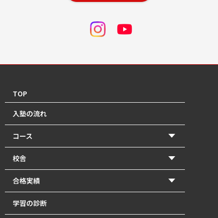
TOP
入塾の流れ
コース
【2026年度前期】小学5・6年生(北中受験コース)
校舎
【2026年度前期】小学5・6年生(一般進学コース)
香東校（円座町）
合格実績
【2026年度前期】中学1･2年生
牟礼校
2026年 高校入試 合格体験記
学習の診断
【2026年度前期】中学3年生
瓦町校