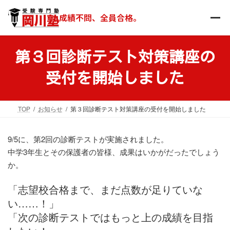
コ
ナ
ン
ビ
成績不問、全員合格。
テ
ゲ
ン
ー
ツ
シ
第３回診断テスト対策講座の
へ
ョ
ス
ン
受付を開始しました
キ
に
ッ
移
プ
動
TOP
お知らせ
第３回診断テスト対策講座の受付を開始しました
9/5に、第2回の診断テストが実施されました。
中学3年生とその保護者の皆様、成果はいかがだったでしょう
か。
「志望校合格まで、まだ点数が足りていな
い……！」
「次の診断テストではもっと上の成績を目指