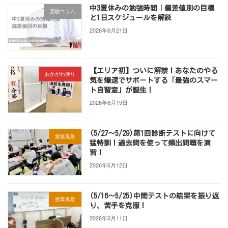
中3夏休みの勉強時間｜偏差値別の目標
受験コラム
と1日スケジュールを解説
2026年6月21日
【エリア初】ついに解禁！あなたのやる
おかがわ便り
気を爆速でサポートする「最強のスマー
ト自習室」が誕生！
2026年6月19日
(5/27～5/29)第1回診断テストに向けて
授業風景
猛特訓！過去問を使って頻出問題を演
習！
2026年6月12日
(5/16～5/25)中間テストの結果を振り返
授業風景
り、苦手を克服！
2026年6月11日