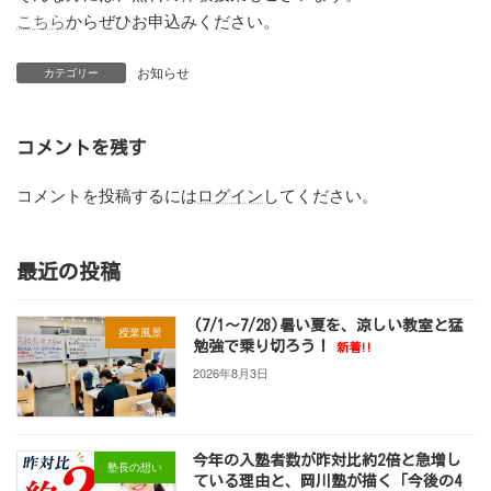
こちら
からぜひお申込みください。
お知らせ
カテゴリー
コメントを残す
コメントを投稿するには
ログイン
してください。
最近の投稿
(7/1～7/28)暑い夏を、涼しい教室と猛
授業風景
勉強で乗り切ろう！
新着!!
2026年8月3日
今年の入塾者数が昨対比約2倍と急増し
塾長の想い
ている理由と、岡川塾が描く「今後の4