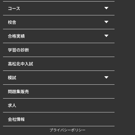
コース
【2026年度前期】小学5・6年生(北中受験コース)
校舎
【2026年度前期】小学5・6年生(一般進学コース)
香東校（円座町）
合格実績
【2026年度前期】中学1･2年生
牟礼校
2026年 高校入試 合格体験記
学習の診断
【2026年度前期】中学3年生
瓦町校
2026年 北中入試 合格体験記
高松北中入試
塾長直接指導の「塾長クラス」｜瓦町で中学生の個別
2025年 高校入試 合格体験記
指導
模試
2025年 北中入試 合格体験記
【2026年度前期】高校1～3年生・既卒生
かとうもし
問題集販売
2024年 高校入試 合格体験記
英単語道場
北中模試
求人
2024年 北中入試 合格体験記
最強の自習室
会社情報
オンライン講座【開校準備中】
プライバシーポリシー