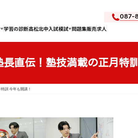
087-
績
学習の診断
高松北中入試
模試
問題集販売
求人
/3)塾長直伝！塾技満載の正月
正月特訓 今年も開講！