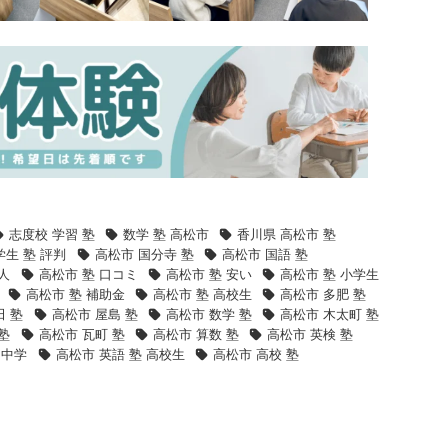
志度校 学習 塾
数学 塾 高松市
香川県 高松市 塾
学生 塾 評判
高松市 国分寺 塾
高松市 国語 塾
人
高松市 塾 口コミ
高松市 塾 安い
高松市 塾 小学生
高松市 塾 補助金
高松市 塾 高校生
高松市 多肥 塾
田 塾
高松市 屋島 塾
高松市 数学 塾
高松市 木太町 塾
塾
高松市 瓦町 塾
高松市 算数 塾
高松市 英検 塾
 中学
高松市 英語 塾 高校生
高松市 高校 塾