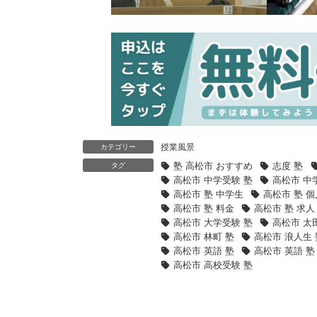
授業風景
カテゴリー
塾 高松市 おすすめ
志度 塾
タグ
高松市 中学受験 塾
高松市 中
高松市 塾 中学生
高松市 塾 個
高松市 塾 料金
高松市 塾 求人
高松市 大学受験 塾
高松市 太
高松市 林町 塾
高松市 浪人生 
高松市 英語 塾
高松市 英語 塾
高松市 高校受験 塾