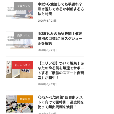
中3から勉強しても手遅れ？
受験コラム
巻き返しできるか判断する方
法と対策
2026年6月21日
中3夏休みの勉強時間｜偏差
受験コラム
値別の目標と1日スケジュー
ルを解説
2026年6月21日
【エリア初】ついに解禁！あ
おかがわ便り
なたのやる気を爆速でサポー
トする「最強のスマート自習
室」が誕生！
2026年6月19日
(5/27～5/29)第1回診断テス
授業風景
トに向けて猛特訓！過去問を
使って頻出問題を演習！
2026年6月12日