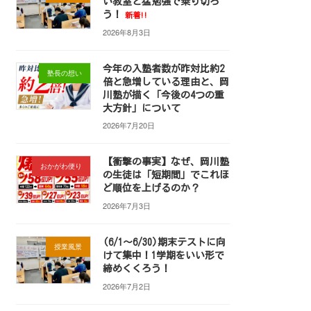
い教室と猛勉強で乗り切ろ
う！
新着!!
2026年8月3日
今年の入塾者数が昨対比約2
塾長の想い
倍と急増している理由と、岡
川塾が描く「今後の4つの重
大方針」について
2026年7月20日
【衝撃の事実】なぜ、岡川塾
おかがわ便り
の生徒は「短期間」でこれほ
ど順位を上げるのか？
2026年7月3日
(6/1～6/30)期末テストに向
授業風景
けて集中！1学期をいい形で
締めくくろう！
2026年7月2日