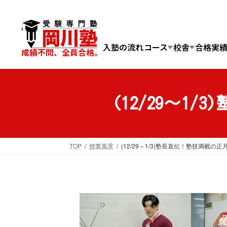
コ
ナ
ン
ビ
テ
ゲ
ン
ー
入塾の流れ
コース
校舎
合格実
成績不問、全員合格。
ツ
シ
へ
ョ
ス
ン
キ
に
(12/29～1
ッ
移
プ
動
TOP
授業風景
(12/29～1/3)塾長直伝！塾技満載の