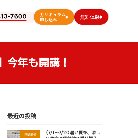
カリキュラム
813-7600
無料体験
申し込み
特訓 今年も開講！
最近の投稿
(7/1～7/28)暑い夏を、涼し
授業風景