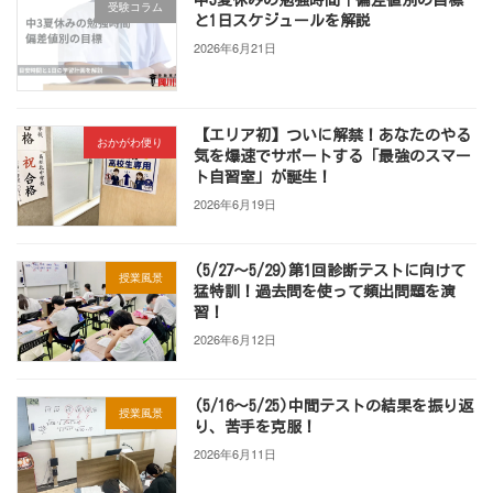
中3夏休みの勉強時間｜偏差値別の目標
受験コラム
と1日スケジュールを解説
2026年6月21日
【エリア初】ついに解禁！あなたのやる
おかがわ便り
気を爆速でサポートする「最強のスマー
ト自習室」が誕生！
2026年6月19日
(5/27～5/29)第1回診断テストに向けて
授業風景
猛特訓！過去問を使って頻出問題を演
習！
2026年6月12日
(5/16～5/25)中間テストの結果を振り返
授業風景
り、苦手を克服！
2026年6月11日