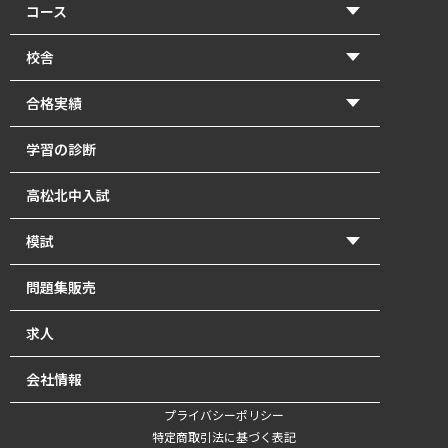
コース
【2026年度前期】小学5・6年生(北中受験コース)
校舎
【2026年度前期】小学5・6年生(一般進学コース)
香東校（円座町）
合格実績
【2026年度前期】中学1･2年生
牟礼校
2026年 高校入試 合格体験記
学習の診断
【2026年度前期】中学3年生
瓦町校
2026年 北中入試 合格体験記
高松北中入試
塾長直接指導の「塾長クラス」｜瓦町で中学生の個別
2025年 高校入試 合格体験記
指導
模試
2025年 北中入試 合格体験記
【2026年度前期】高校1～3年生・既卒生
かとうもし
問題集販売
2024年 高校入試 合格体験記
英単語道場
北中模試
求人
2024年 北中入試 合格体験記
最強の自習室
会社情報
オンライン講座【開校準備中】
プライバシーポリシー
特定商取引法に基づく表記