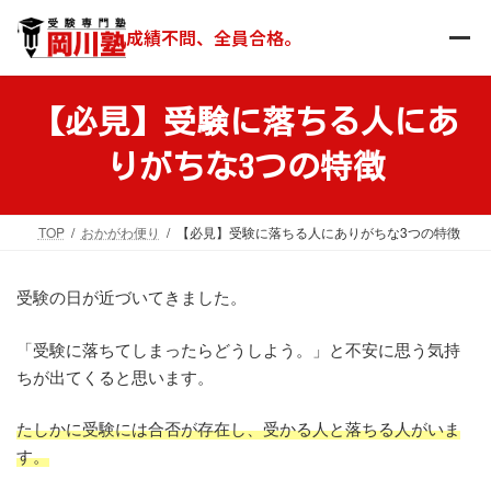
コ
ナ
ン
ビ
成績不問、全員合格。
テ
ゲ
ン
ー
ツ
シ
【必見】受験に落ちる人にあ
へ
ョ
ス
ン
りがちな3つの特徴
キ
に
ッ
移
プ
動
TOP
おかがわ便り
【必見】受験に落ちる人にありがちな3つの特徴
受験の日が近づいてきました。
「受験に落ちてしまったらどうしよう。」と不安に思う気持
ちが出てくると思います。
たしかに受験には合否が存在し、受かる人と落ちる人がいま
す。