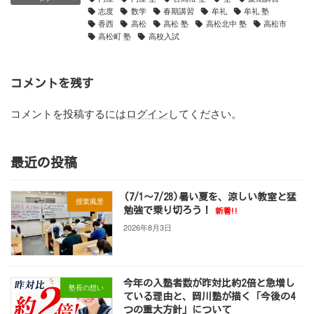
志度
数学
春期講習
牟礼
牟礼 塾
香西
高松
高松 塾
高松北中 塾
高松市
高松町 塾
高校入試
コメントを残す
コメントを投稿するには
ログイン
してください。
最近の投稿
(7/1～7/28)暑い夏を、涼しい教室と猛
授業風景
勉強で乗り切ろう！
新着!!
2026年8月3日
今年の入塾者数が昨対比約2倍と急増し
塾長の想い
ている理由と、岡川塾が描く「今後の4
つの重大方針」について