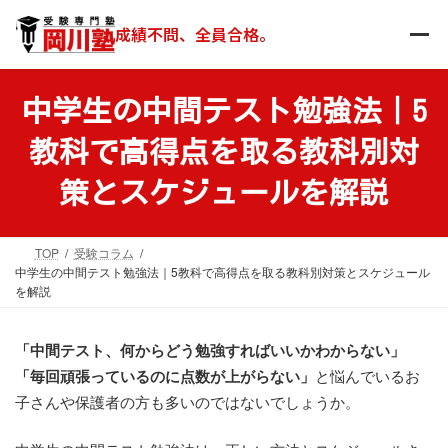
コ
ナ
ン
ビ
成績不問、全員合格。
テ
ゲ
ン
ー
ツ
シ
中学生の中間テスト勉強法｜5
へ
ョ
ス
ン
教科で高得点を取る教科別対
キ
に
ッ
移
策とスケジュールを解説
プ
動
TOP
受験コラム
中学生の中間テスト勉強法｜5教科で高得点を取る教科別対策とスケジュール
を解説
「中間テスト、何からどう勉強すればいいかわからない」
「毎回頑張っているのに点数が上がらない」
と悩んでいるお
子さんや保護者の方も多いのではないでしょうか。