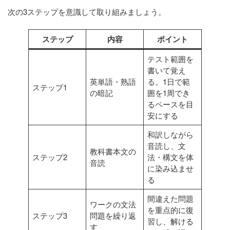
次の3ステップを意識して取り組みましょう。
ステップ
内容
ポイント
テスト範囲を
書いて覚え
英単語・熟語
る。1日で範
ステップ1
の暗記
囲を1周でき
るペースを目
安にする
和訳しながら
音読し、文
教科書本文の
ステップ2
法・構文を体
音読
に染み込ませ
る
間違えた問題
ワークの文法
を重点的に復
ステップ3
問題を繰り返
習し、解ける
す