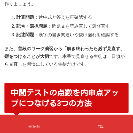
作りましょう。
計算問題
：途中式と答えを再確認する
記号・選択問題
：問題文を読み直して選び直す
記述問題
：漢字の書き間違いや抜け漏れを確認する
また、
普段のワーク演習から「解き終わったら必ず見直す」
癖をつけることが大切
です。本番で見直せる生徒は、日頃か
ら見直しを習慣にしている生徒だけです。
中間テストの点数を内申点アッ
プにつなげる3つの方法
無料体験
TEL