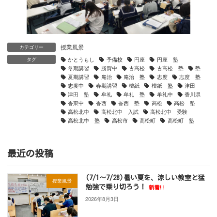
授業風景
カテゴリー
かとうもし
予備校
円座
円座 塾
タグ
冬期講習
勝賀中
古高松
古高松 塾
塾
夏期講習
庵治
庵治 塾
志度
志度 塾
志度中
春期講習
檀紙
檀紙 塾
津田
津田 塾
牟礼
牟礼 塾
牟礼中
香川県
香東中
香西
香西 塾
高松
高松 塾
高松北中
高松北中 入試
高松北中 受験
高松北中 塾
高松市
高松町
高松町 塾
最近の投稿
(7/1～7/28)暑い夏を、涼しい教室と猛
授業風景
勉強で乗り切ろう！
新着!!
2026年8月3日