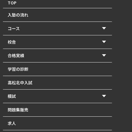
TOP
入塾の流れ
コース
【2026年度前期】小学5・6年生(北中受験コース)
校舎
【2026年度前期】小学5・6年生(一般進学コース)
香東校（円座町）
合格実績
【2026年度前期】中学1･2年生
牟礼校
2026年 高校入試 合格体験記
学習の診断
【2026年度前期】中学3年生
瓦町校
2026年 北中入試 合格体験記
高松北中入試
塾長直接指導の「塾長クラス」｜瓦町で中学生の個別
2025年 高校入試 合格体験記
指導
模試
2025年 北中入試 合格体験記
【2026年度前期】高校1～3年生・既卒生
かとうもし
問題集販売
2024年 高校入試 合格体験記
英単語道場
北中模試
求人
2024年 北中入試 合格体験記
最強の自習室