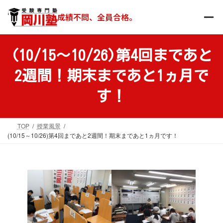
コ
ナ
ン
ビ
成績不問、全員合格。
テ
ゲ
ン
ー
ツ
シ
(10/15～10/26)第4回まであと
へ
ョ
ス
ン
2週間！期末まであと1ヵ月で
キ
に
ッ
移
す！
プ
動
TOP
授業風景
(10/15～10/26)第4回まであと2週間！期末まであと1ヵ月です！