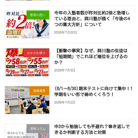
今年の入塾者数が昨対比約2倍と急増し
塾長の想い
ている理由と、岡川塾が描く「今後の4
つの重大方針」について
2026年7月20日
【衝撃の事実】なぜ、岡川塾の生徒は
おかがわ便り
「短期間」でこれほど順位を上げるの
か？
2026年7月3日
(6/1～6/30)期末テストに向けて集中！1
授業風景
学期をいい形で締めくくろう！
2026年7月2日
中3から勉強しても手遅れ？巻き返しで
受験コラム
きるか判断する方法と対策