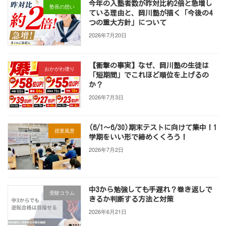
今年の入塾者数が昨対比約2倍と急増し
塾長の想い
ている理由と、岡川塾が描く「今後の4
つの重大方針」について
2026年7月20日
【衝撃の事実】なぜ、岡川塾の生徒は
おかがわ便り
「短期間」でこれほど順位を上げるの
か？
2026年7月3日
(6/1～6/30)期末テストに向けて集中！1
授業風景
学期をいい形で締めくくろう！
2026年7月2日
中3から勉強しても手遅れ？巻き返しで
受験コラム
きるか判断する方法と対策
2026年6月21日