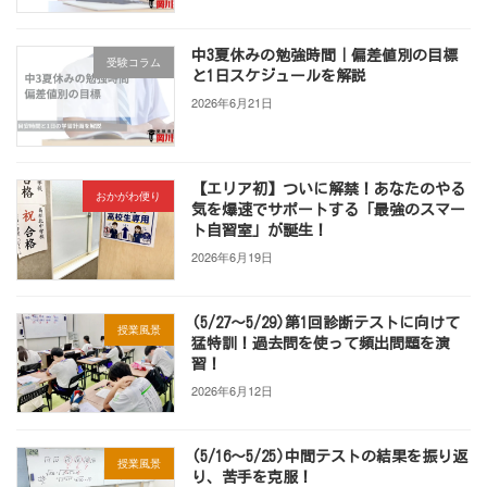
中3夏休みの勉強時間｜偏差値別の目標
受験コラム
と1日スケジュールを解説
2026年6月21日
【エリア初】ついに解禁！あなたのやる
おかがわ便り
気を爆速でサポートする「最強のスマー
ト自習室」が誕生！
2026年6月19日
(5/27～5/29)第1回診断テストに向けて
授業風景
猛特訓！過去問を使って頻出問題を演
習！
2026年6月12日
(5/16～5/25)中間テストの結果を振り返
授業風景
り、苦手を克服！