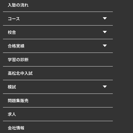
入塾の流れ
コース
【2026年度前期】小学5・6年生(北中受験コース)
校舎
【2026年度前期】小学5・6年生(一般進学コース)
香東校（円座町）
合格実績
【2026年度前期】中学1･2年生
牟礼校
2026年 高校入試 合格体験記
学習の診断
【2026年度前期】中学3年生
瓦町校
2026年 北中入試 合格体験記
高松北中入試
塾長直接指導の「塾長クラス」｜瓦町で中学生の個別
2025年 高校入試 合格体験記
指導
模試
2025年 北中入試 合格体験記
【2026年度前期】高校1～3年生・既卒生
かとうもし
問題集販売
2024年 高校入試 合格体験記
英単語道場
北中模試
求人
2024年 北中入試 合格体験記
最強の自習室
会社情報
オンライン講座【開校準備中】