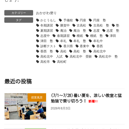
おかがわ便り
カテゴリー
かとうもし
予備校
円座
円座 塾
タグ
冬期講習
勝賀中
古高松
古高松 塾
塾
夏期講習
庵治
庵治 塾
志度
志度 塾
志度中
春期講習
檀紙
檀紙 塾
津田
津田 塾
牟礼
牟礼 塾
牟礼中
診断テスト
香川県
香東中
香西
香西 塾
高松
高松 塾
高松北中
高松北中 入試
高松北中 受験
高松北中 塾
高松市
高松町
最近の投稿
(7/1～7/28)暑い夏を、涼しい教室と猛
授業風景
勉強で乗り切ろう！
新着!!
2026年8月3日