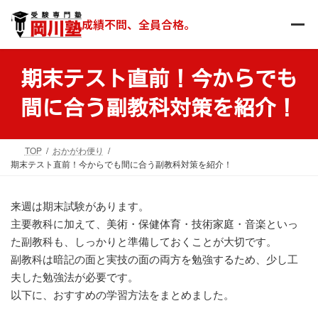
コ
ナ
ン
ビ
成績不問、全員合格。
テ
ゲ
ン
ー
ツ
シ
期末テスト直前！今からでも
へ
ョ
ス
ン
間に合う副教科対策を紹介！
キ
に
ッ
移
プ
動
TOP
おかがわ便り
期末テスト直前！今からでも間に合う副教科対策を紹介！
来週は期末試験があります。
主要教科に加えて、美術・保健体育・技術家庭・音楽といっ
た副教科も、しっかりと準備しておくことが大切です。
副教科は暗記の面と実技の面の両方を勉強するため、少し工
夫した勉強法が必要です。
以下に、おすすめの学習方法をまとめました。