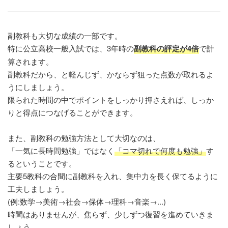
副教科も大切な成績の一部です。
特に公立高校一般入試では、3年時の
副教科の評定が4倍
で計
算されます。
副教科だから、と軽んじず、かならず狙った点数が取れるよ
うにしましょう。
限られた時間の中でポイントをしっかり押さえれば、しっか
りと得点につなげることができます。
また、副教科の勉強方法として大切なのは、
「一気に長時間勉強」ではなく
「コマ切れで何度も勉強」
す
るということです。
主要5教科の合間に副教科を入れ、集中力を長く保てるように
工夫しましょう。
(例:数学→美術→社会→保体→理科→音楽→...)
時間はありませんが、焦らず、少しずつ復習を進めていきま
しょう。