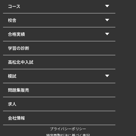
コース
【2026年度前期】小学5・6年生(北中受験コース)
校舎
【2026年度前期】小学5・6年生(一般進学コース)
香東校（円座町）
合格実績
【2026年度前期】中学1･2年生
牟礼校
2026年 高校入試 合格体験記
学習の診断
【2026年度前期】中学3年生
瓦町校
2026年 北中入試 合格体験記
高松北中入試
塾長直接指導の「塾長クラス」｜瓦町で中学生の個別
2025年 高校入試 合格体験記
指導
模試
2025年 北中入試 合格体験記
【2026年度前期】高校1～3年生・既卒生
かとうもし
問題集販売
2024年 高校入試 合格体験記
英単語道場
北中模試
求人
2024年 北中入試 合格体験記
最強の自習室
会社情報
オンライン講座【開校準備中】
プライバシーポリシー
特定商取引法に基づく表記