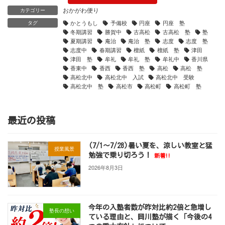
おかがわ便り
カテゴリー
かとうもし
予備校
円座
円座 塾
タグ
冬期講習
勝賀中
古高松
古高松 塾
塾
夏期講習
庵治
庵治 塾
志度
志度 塾
志度中
春期講習
檀紙
檀紙 塾
津田
津田 塾
牟礼
牟礼 塾
牟礼中
香川県
香東中
香西
香西 塾
高松
高松 塾
高松北中
高松北中 入試
高松北中 受験
高松北中 塾
高松市
高松町
高松町 塾
最近の投稿
(7/1～7/28)暑い夏を、涼しい教室と猛
授業風景
勉強で乗り切ろう！
新着!!
2026年8月3日
今年の入塾者数が昨対比約2倍と急増し
塾長の想い
ている理由と、岡川塾が描く「今後の4