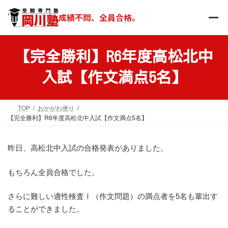
コ
ナ
ン
ビ
成績不問、全員合格。
テ
ゲ
ン
ー
ツ
シ
【完全勝利】R6年度高松北中
へ
ョ
ス
ン
入試【作文満点5名】
キ
に
ッ
移
プ
動
TOP
おかがわ便り
【完全勝利】R6年度高松北中入試【作文満点5名】
昨日、高松北中入試の合格発表がありました。
もちろん全員合格でした。
さらに難しい適性検査Ⅰ（作文問題）の満点者を5名も輩出す
ることができました。