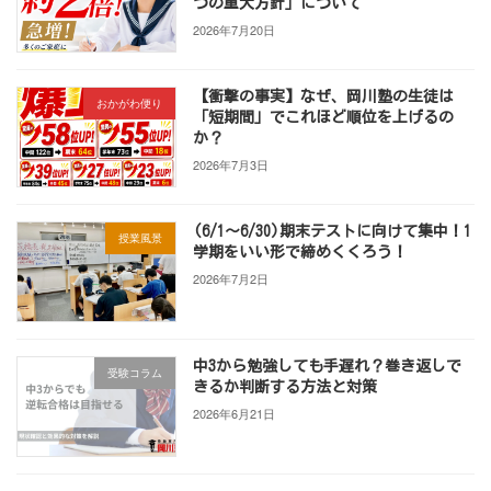
つの重大方針」について
2026年7月20日
【衝撃の事実】なぜ、岡川塾の生徒は
おかがわ便り
「短期間」でこれほど順位を上げるの
か？
2026年7月3日
(6/1～6/30)期末テストに向けて集中！1
授業風景
学期をいい形で締めくくろう！
2026年7月2日
中3から勉強しても手遅れ？巻き返しで
受験コラム
きるか判断する方法と対策
2026年6月21日