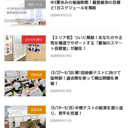
中3夏休みの勉強時間｜偏差値別の目標
受験コラム
と1日スケジュールを解説
2026年6月21日
【エリア初】ついに解禁！あなたのやる
おかがわ便り
気を爆速でサポートする「最強のスマー
ト自習室」が誕生！
2026年6月19日
(5/27～5/29)第1回診断テストに向けて
授業風景
猛特訓！過去問を使って頻出問題を演
習！
2026年6月12日
(5/16～5/25)中間テストの結果を振り返
授業風景
り、苦手を克服！
2026年6月11日